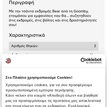
Περιγραφή
Με την τσάντα εκδρομής Bear από τη Goomby,
ετοιμάσου για εμφανίσεις που θα… συζητηθούν
στις εκδρομές, στις βόλτες και στις δραστηριότητές
σου!
Χαρακτηριστικά
Αριθμός Θηκών:
2
Ανθεκτικότητα στο
Ναι
Νερό:
Στο Πλαίσιο χρησιμοποιούμε Cookies!
Αναλυτική
Αναλυτική παρουσίαση
Χρησιμοποιούμε cookies, για να σου προσφέρουμε
παρουσίαση
προσωποποιημένη εμπειρία περιήγησης.
Κάνε «κλικ» στο κουμπί
«Αποδοχή όλων»
και βοήθησέ
Προδιαγραφές
Χαρακτηριστικά
μας να προσαρμόσουμε τις προτάσεις μας αποκλειστικά
προϊόντος
στο περιεχόμενο που σε ενδιαφέρει. Εναλλακτικά