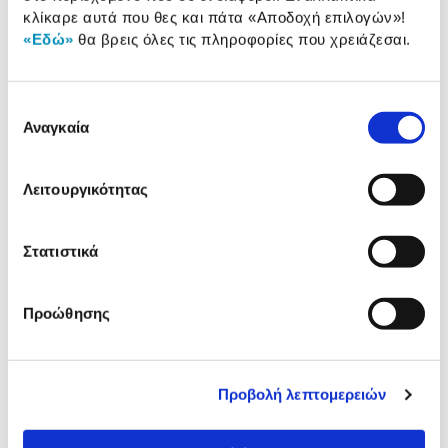
κλίκαρε αυτά που θες και πάτα
«Αποδοχή επιλογών»
!
Αξιολογήσεις
«Εδώ»
θα βρεις όλες τις πληροφορίες που χρειάζεσαι.
Αξιολογήσεις
Επιλογή
Κάτι μας λέει πως τα παρακάτω
Αναγκαία
συγκατάθεσης
προϊόντα σε ενδιαφέρουν!
Λειτουργικότητας
Στατιστικά
Προώθησης
Goomby Τσάντα Εκδρομής
Goomby Τσάντα Εκδρομή
Stars
Mermaid
Προβολή λεπτομερειών