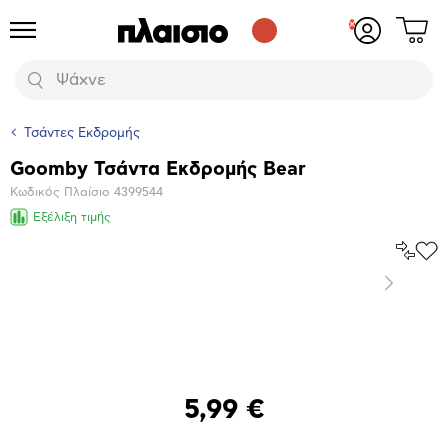
Δες
Προϊόντα
Σύνδεση
το
ή
καλάθι
εγγραφή
Αναζήτηση
σου
Τσάντες Εκδρομής
Goomby Τσάντα Εκδρομής Bear
Βασικά
Κωδικός Πλαίσιο
4399544
χαρακτηριστικά
Εξέλιξη τιμής
Σύγκρ
Προ
το
στα
Επόμενο
Αγα
Μεγέθυνση
φωτογραφίας
5,99 €