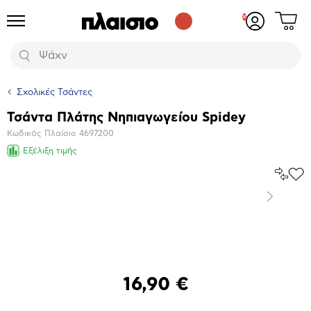
Δες
Προϊόντα
Σύνδεση
το
ή
καλάθι
εγγραφή
Αναζήτηση
σου
Σχολικές Τσάντες
Τσάντα Πλάτης Νηπιαγωγείου Spidey
Βασικά
Κωδικός Πλαίσιο
4697200
χαρακτηριστικά
Εξέλιξη τιμής
Σύγκρ
Προ
το
στα
Επόμενο
Αγα
Μεγέθυνση
φωτογραφίας
16,90 €