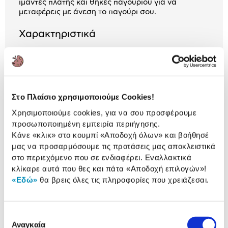
ιμάντες πλάτης και θήκες παγουριού για να
μεταφέρεις με άνεση το παγούρι σου.
Χαρακτηριστικά
Αριθμός Θηκών:
2
Ανθεκτικότητα στο
Ναι
Νερό:
Στο Πλαίσιο χρησιμοποιούμε Cookies!
Χρησιμοποιούμε cookies, για να σου προσφέρουμε
προσωποποιημένη εμπειρία περιήγησης.
Αναλυτική
Κάνε «κλικ» στο κουμπί
«Αποδοχή όλων»
και βοήθησέ
Αναλυτική παρουσίαση
παρουσίαση
μας να προσαρμόσουμε τις προτάσεις μας αποκλειστικά
στο περιεχόμενο που σε ενδιαφέρει. Εναλλακτικά
Προδιαγραφές
κλίκαρε αυτά που θες και πάτα
«Αποδοχή επιλογών»
!
Χαρακτηριστικά
προϊόντος
«Εδώ»
θα βρεις όλες τις πληροφορίες που χρειάζεσαι.
Αξιολογήσεις
Αξιολογήσεις
Επιλογή
Αναγκαία
συγκατάθεσης