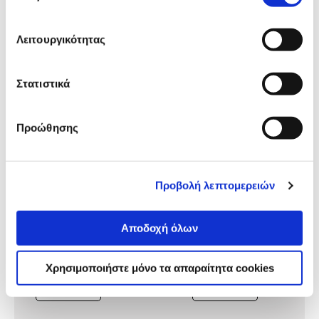
Δες τι κλίκαραν όσοι είδαν το ίδιο
προϊόν με εσένα!
Λειτουργικότητας
Στατιστικά
Προώθησης
Προβολή λεπτομερειών
Gim Τσάντα Πλάτης
Τσάντα Trolley Νηπιαγωγε
Νηπιαγωγείου Spidey Dino
Spidey
Αποδοχή όλων
Webs
18,50€
9,99€
19,90€
Χρησιμοποιήστε μόνο τα απαραίτητα cookies
Προσθήκη
Προσθήκη