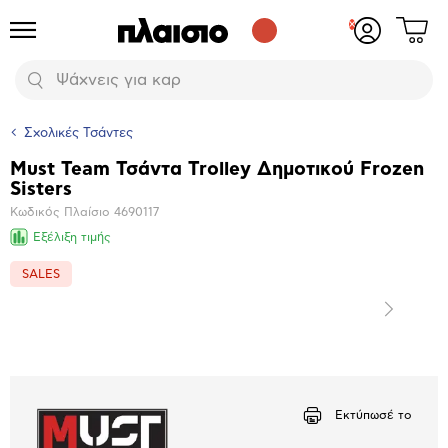
Δες
Προϊόντα
Σύνδεση
το
ή
καλάθι
εγγραφή
Αναζήτηση
σου
Σχολικές Τσάντες
Must Team Τσάντα Trolley Δημοτικού Frozen
Βασικά
Sisters
χαρακτηριστικά
Κωδικός Πλαίσιο
4690117
Εξέλιξη τιμής
SALES
Επόμενο
Μεγέθυνση
φωτογραφίας
Εκτύπωσέ το