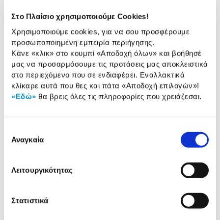
Προδιαγραφές
Χαρακτηριστικά
Στο Πλαίσιο χρησιμοποιούμε Cookies!
προϊόντος
Χρησιμοποιούμε cookies, για να σου προσφέρουμε
Αξιολογήσεις
προσωποποιημένη εμπειρία περιήγησης.
Αξιολογήσεις
Κάνε «κλικ» στο κουμπί
«Αποδοχή όλων»
και βοήθησέ
μας να προσαρμόσουμε τις προτάσεις μας αποκλειστικά
στο περιεχόμενο που σε ενδιαφέρει. Εναλλακτικά
Δες τι κλίκαραν όσοι είδαν το ίδιο
κλίκαρε αυτά που θες και πάτα
«Αποδοχή επιλογών»
!
προϊόν με εσένα!
«Εδώ»
θα βρεις όλες τις πληροφορίες που χρειάζεσαι.
Επιλογή
Αναγκαία
συγκατάθεσης
Λειτουργικότητας
Στατιστικά
Goomby Τσάντα Trolley
Goomby Τσάντα Trolley
Δημοτικού Smiley
Δημοτικού Pink Leopard