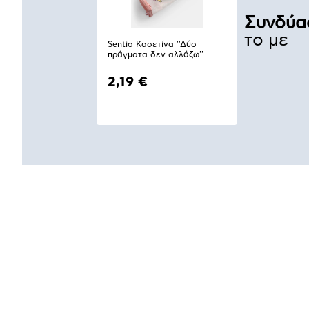
Συνδύα
το με
Sentio Κασετίνα ''Δύο
πράγματα δεν αλλάζω''
2,19 €
Αναλυτική
παρουσίαση