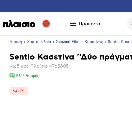
Προϊόντα
Αρχική
Χαρτοπωλείο
Σχολικά Είδη
Κασετίνες
Sentio Κασετ
Sentio Κασετίνα ''Δύο πράγμα
Βασικά
Κωδικός Πλαίσιο
4765605
χαρακτηριστικά
Εξέλιξη τιμής
SALES
Επόμενο
Μεγέθ
φωτογ