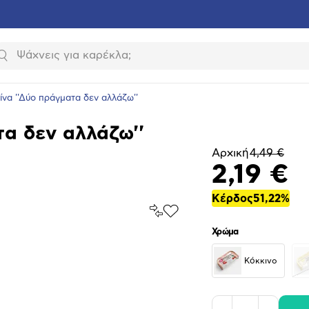
Αναζήτηση
ίνα ''Δύο πράγματα δεν αλλάζω''
τα δεν αλλάζω''
Αρχική
4,49 €
2,19 €
Κέρδος
51,22%
Σύγκρινέ
Προσθήκη
το
στα
Χρώμα
Αγαπημένα
υνση
ραφίας
Κόκκινο