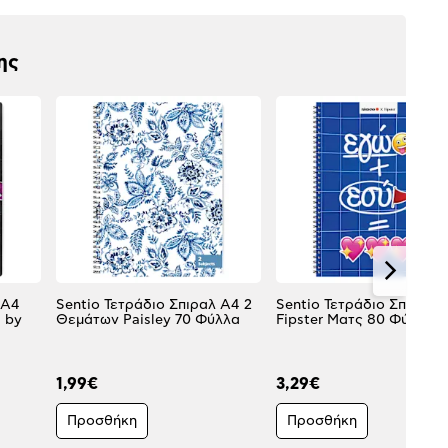
ης
 Α4
Sentio Τετράδιο Σπιραλ A4 2
Sentio Τετράδιο Σπιράλ 
 by
Θεμάτων Paisley 70 Φύλλα
Fipster Ματς 80 Φύλλα
1,99€
3,29€
Προσθήκη
Προσθήκη