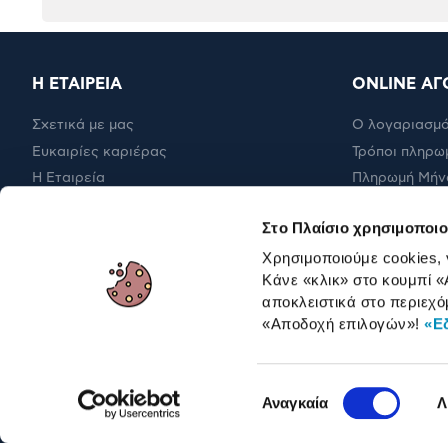
Η ΕΤΑΙΡΕΙΑ
ONLINE ΑΓ
Σχετικά με μας
Ο λογαριασμό
Ευκαιρίες καριέρας
Τρόποι πληρω
Η Εταιρεία
Πληρωμή Μήν
Εταιρική υπευθυνότητα
Έξοδα αποστ
Στο Πλαίσιο χρησιμοποιο
RBA Membership Status
Επιστροφές
Χρησιμοποιούμε cookies,
Κάνε «κλικ» στο κουμπί
«
αποκλειστικά στο περιεχό
ΓΙΑ ΕΠΑΓΓΕΛΜΑΤΙΕΣ
«Αποδοχή επιλογών»
!
«Ε
Επιλογή
Αναγκαία
Λ
συγκατάθεσης