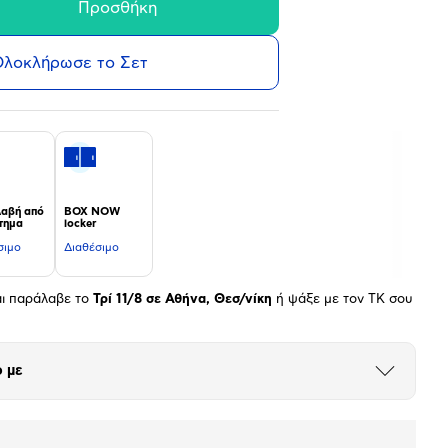
Προσθήκη
λοκλήρωσε το Σετ
αβή από
BOX NOW
τημα
locker
σιμο
Διαθέσιμο
αι παράλαβε το
Τρί 11/8 σε Αθήνα, Θεσ/νίκη
ή ψάξε με τον ΤΚ σου
 με
Άνοιξε
το
μπλοκ