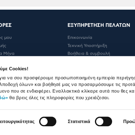
ΟΡΕΣ
ΕΞΥΠΗΡΕΤΗΣΗ ΠΕΛΑΤΩΝ
ς μου
Επικοινωνία
μής
Τεχνική Υποστήριξη
α Μήνα
Βοήθεια & συμβουλή
ολής
Πορεία παραγγελίας
ύμε Cookies!
Πορεία επισκευής
 για να σου προσφέρουμε προσωποποιημένη εμπειρία περιήγη
Όροι εμπορικών ενεργειών
Αποδοχή όλων»
και βοήθησέ μας να προσαρμόσουμε τις προτά
Καταστήματα
μενο που σε ενδιαφέρει. Εναλλακτικά κλίκαρε αυτά που θες κα
δώ»
θα βρεις όλες τις πληροφορίες που χρειάζεσαι.
ειτουργικότητας
Στατιστικά
Προώ