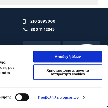
210 2895000
800 11 12345
Αποδοχή όλων
σης.
σεις μας
Χρησιμοποιήστε μόνο τα
ι πάτα
απαραίτητα cookies
θησης
Προβολή λεπτομερειών