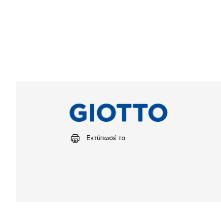
Εκτύπωσέ το