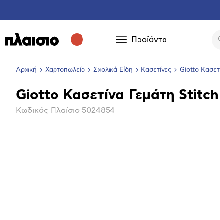
Προϊόντα
Αρχική
Χαρτοπωλείο
Σχολικά Είδη
Κασετίνες
Giotto Κασετ
Giotto Κασετίνα Γεμάτη Stitch
Βασικά
Κωδικός Πλαίσιο
5024854
χαρακτηριστικά
Επόμενο
Μεγέθ
φωτογ