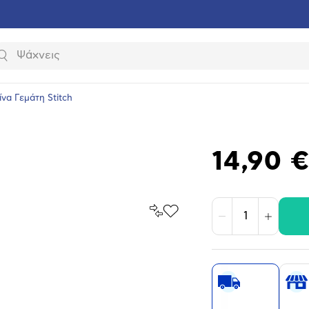
Αναζήτηση
ίνα Γεμάτη Stitch
14,90 
Σύγκρινέ
Προσθήκη
Μείωση
Αύξηση
το
στα
Αγαπημένα
υνση
ραφίας