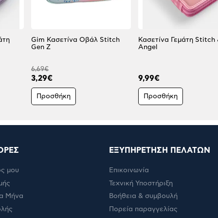
άτη
Gim Κασετίνα Οβάλ Stitch
Κασετίνα Γεμάτη Stitch
Gen Z
Angel
6,69€
3,29€
9,99€
Προσθήκη
Προσθήκη
ΟΡΕΣ
ΕΞΥΠΗΡΕΤΗΣΗ ΠΕΛΑΤΩΝ
ς μου
Επικοινωνία
μής
Τεχνική Υποστήριξη
α Μήνα
Βοήθεια & συμβουλή
ολής
Πορεία παραγγελίας