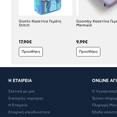
Giotto Κασετίνα Γεμάτη
Goomby Κασετίνα Γεμ
Stitch
Mermaid
17,90€
9,99€
Προσθήκη
Προσθήκη
Η ΕΤΑΙΡΕΙΑ
ONLINE ΑΓ
Σχετικά με μας
Ο λογαριασμό
Ευκαιρίες καριέρας
Τρόποι πληρω
Η Εταιρεία
Πληρωμή Μήν
Εταιρική υπευθυνότητα
Έξοδα αποστ