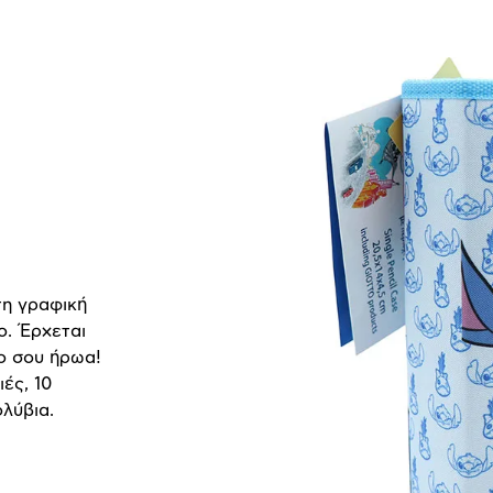
τη γραφική
ο. Έρχεται
ο σου ήρωα!
ές, 10
λύβια.