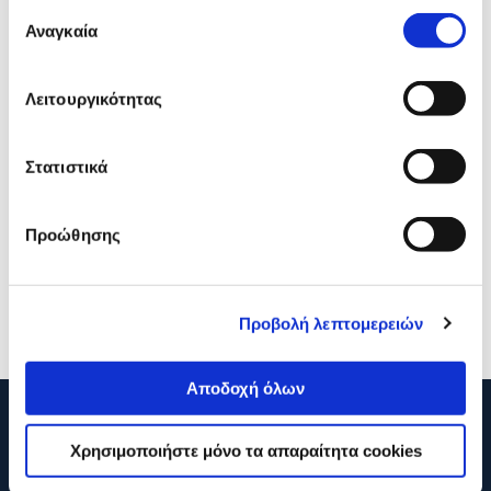
Επιλογή
Αναγκαία
συγκατάθεσης
Λειτουργικότητας
Στατιστικά
Romeo Maestri Συρραπτικό
Romeo Maestri Σύρματα
Χειρός Primula 12 για
Συρραπτικού Νο.24/6
Σύρματα No.24/6 mm
Προώθησης
16,90€
0,45€
Προσθήκη
Προσθήκη
Προβολή λεπτομερειών
Αποδοχή όλων
210 2895000
Χρησιμοποιήστε μόνο τα απαραίτητα cookies