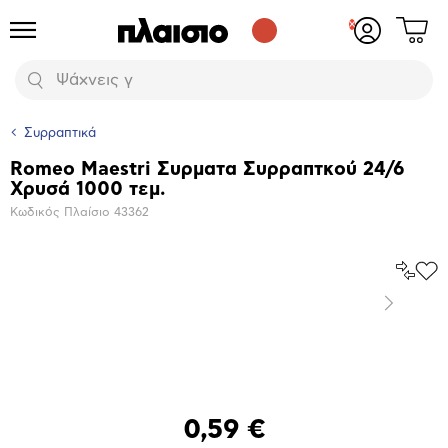
Δες
Προϊόντα
Σύνδεση
το
ή
καλάθι
εγγραφή
Αναζήτηση
σου
Συρραπτικά
Romeo Maestri Συρματα Συρραπτκού 24/6
Βασικά
Χρυσά 1000 τεμ.
χαρακτηριστικά
Κωδικός Πλαίσιο
43362
Σύγκρ
Προ
το
στα
Επόμενο
Αγα
Μεγέθυνση
φωτογραφίας
0,59 €