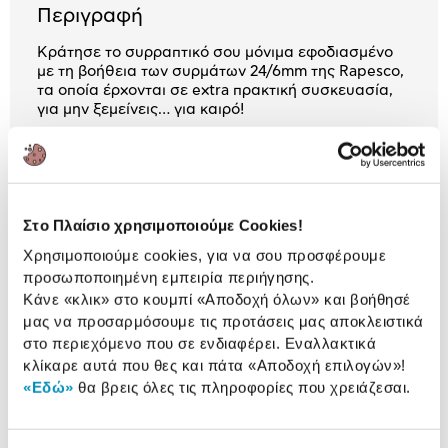
Περιγραφή
Κράτησε το συρραπτικό σου μόνιμα εφοδιασμένο
με τη βοήθεια των συρμάτων 24/6mm της Rapesco,
τα οποία έρχονται σε extra πρακτική συσκευασία,
για μην ξεμείνεις… για καιρό!
Αναλυτική
Αναλυτική παρουσίαση
Στο Πλαίσιο χρησιμοποιούμε Cookies!
παρουσίαση
Χρησιμοποιούμε cookies, για να σου προσφέρουμε
Αξιολογήσεις
προσωποποιημένη εμπειρία περιήγησης.
Αξιολογήσεις
Κάνε «κλικ» στο κουμπί
«Αποδοχή όλων»
και βοήθησέ
μας να προσαρμόσουμε τις προτάσεις μας αποκλειστικά
στο περιεχόμενο που σε ενδιαφέρει. Εναλλακτικά
Δες τι κλίκαραν όσοι είδαν το ίδιο
κλίκαρε αυτά που θες και πάτα
«Αποδοχή επιλογών»
!
προϊόν με εσένα!
«Εδώ»
θα βρεις όλες τις πληροφορίες που χρειάζεσαι.