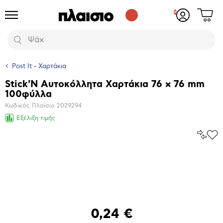
Δες
Προϊόντα
Σύνδεση
το
ή
καλάθι
εγγραφή
Αναζήτηση
σου
Post It - Χαρτάκια
Stick'N Αυτοκόλλητα Χαρτάκια 76 x 76 mm
Βασικά
100φύλλα
χαρακτηριστικά
Κωδικός Πλαίσιο
2029294
Εξέλιξη τιμής
Σύγκρ
Προ
το
στα
Αγα
Μεγέθυνση
φωτογραφίας
0,24 €