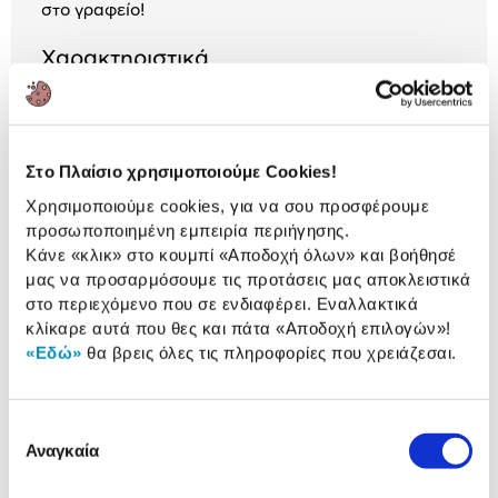
στο γραφείο!
Χαρακτηριστικά
Φύλλα ανά μπλοκ:
100
Στο Πλαίσιο χρησιμοποιούμε Cookies!
Αναλυτική
Χρησιμοποιούμε cookies, για να σου προσφέρουμε
Αναλυτική παρουσίαση
προσωποποιημένη εμπειρία περιήγησης.
παρουσίαση
Κάνε «κλικ» στο κουμπί
«Αποδοχή όλων»
και βοήθησέ
Προδιαγραφές
μας να προσαρμόσουμε τις προτάσεις μας αποκλειστικά
Χαρακτηριστικά
στο περιεχόμενο που σε ενδιαφέρει. Εναλλακτικά
προϊόντος
κλίκαρε αυτά που θες και πάτα
«Αποδοχή επιλογών»
!
«Εδώ»
θα βρεις όλες τις πληροφορίες που χρειάζεσαι.
Αξιολογήσεις
Αξιολογήσεις
Επιλογή
Αναγκαία
συγκατάθεσης
Δες τι κλίκαραν όσοι είδαν το ίδιο
προϊόν με εσένα!