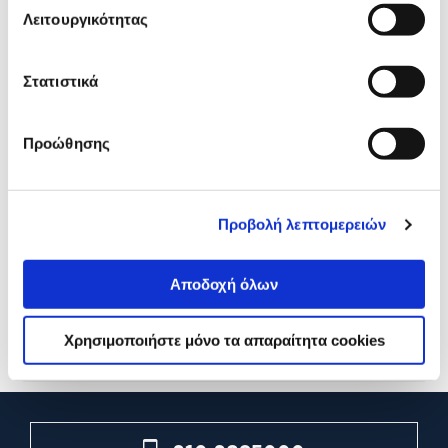
Λειτουργικότητας
Στατιστικά
Προώθησης
Bic Στυλό Διαρκείας Cristal
Goomby Αυτοκόλλητα
Προβολή λεπτομερειών
Πάχος Μύτης 1.0mm
Χαρτάκια Blossom 250φύ
Αποδοχή όλων
0,25€
2,99€
Διαθέσιμες επιλογές
Προσθήκη
Χρησιμοποιήστε μόνο τα απαραίτητα cookies