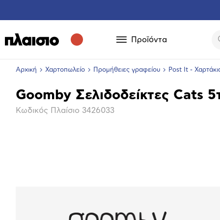
Προϊόντα
Αρχική
Χαρτοπωλείο
Προμήθειες γραφείου
Post It - Χαρτάκι
Goomby Σελιδοδείκτες Cats 5
Βασικά
Κωδικός Πλαίσιο
3426033
χαρακτηριστικά
Επόμενο
Μεγέθ
φωτογ