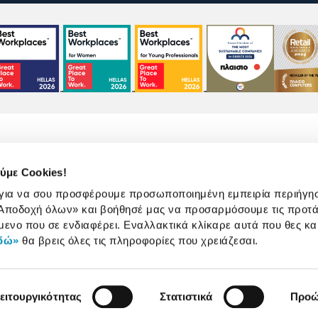
ύμε Cookies!
 για να σου προσφέρουμε προσωποποιημένη εμπειρία περιήγη
Αποδοχή όλων»
και βοήθησέ μας να προσαρμόσουμε τις προτά
χρήσης
Πολιτική Cookies
Πολιτική Απορρήτου
μενο που σε ενδιαφέρει. Εναλλακτικά κλίκαρε αυτά που θες κα
δώ»
θα βρεις όλες τις πληροφορίες που χρειάζεσαι.
©
2026
Plaisio Computers
ειτουργικότητας
Στατιστικά
Προώ