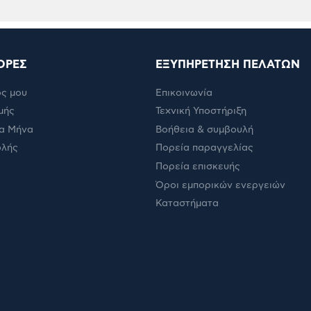
ΟΡΕΣ
ΕΞΥΠΗΡΕΤΗΣΗ ΠΕΛΑΤΩΝ
ς μου
Επικοινωνία
μής
Τεχνική Υποστήριξη
α Μήνα
Βοήθεια & συμβουλή
ολής
Πορεία παραγγελίας
Πορεία επισκευής
Όροι εμπορικών ενεργειών
Καταστήματα