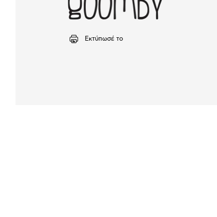
Εκτύπωσέ το
Αναλυτική
παρουσίαση