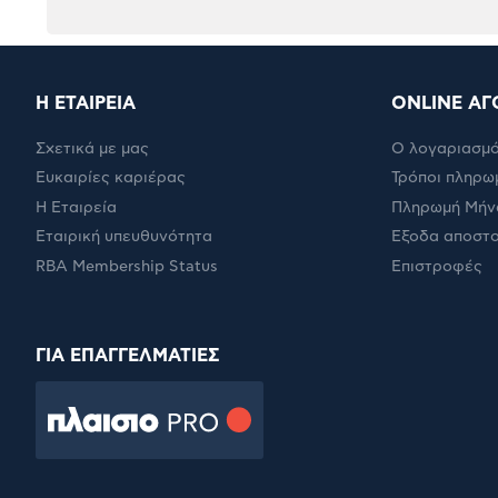
Η ΕΤΑΙΡΕΙΑ
ONLINE ΑΓ
Σχετικά με μας
Ο λογαριασμό
Ευκαιρίες καριέρας
Τρόποι πληρω
Η Εταιρεία
Πληρωμή Μήν
Εταιρική υπευθυνότητα
Έξοδα αποστ
RBA Membership Status
Επιστροφές
ΓΙΑ ΕΠΑΓΓΕΛΜΑΤΙΕΣ