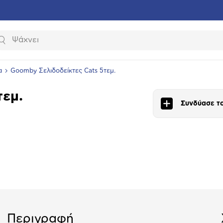
Αναζήτηση
α
Goomby Σελιδοδείκτες Cats 5τεμ.
τεμ.
Συνδύασε το
υνση
ραφίας
Περιγραφή