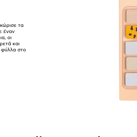
αχώρισε τα
ε έναν
α, οι
ρετά και
5 φύλλα στο