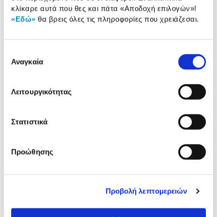
κλίκαρε αυτά που θες και πάτα
«Αποδοχή επιλογών»
!
Αξιολογήσεις
«Εδώ»
θα βρεις όλες τις πληροφορίες που χρειάζεσαι.
Αξιολογήσεις
Επιλογή
Δες τι κλίκαραν όσοι είδαν το ίδιο
Αναγκαία
συγκατάθεσης
προϊόν με εσένα!
Λειτουργικότητας
Στατιστικά
Προώθησης
Sentio Σετ Οργάνωσης
Sentio Σετ Οργάνωσης
Γραφείου Orchid
Γραφείου Blue
Προβολή λεπτομερειών