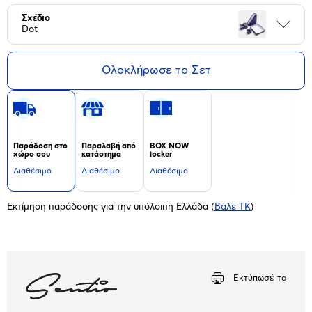
Σχέδιο
Περι
Dot
Ολοκλήρωσε το Σετ
Παράδοση στο
Παραλαβή από
BOX NOW
χώρο σου
κατάστημα
locker
Διαθέσιμο
Διαθέσιμο
Διαθέσιμο
Εκτίμηση παράδοσης για την υπόλοιπη Ελλάδα
(
Βάλε ΤΚ
)
Εκτύπωσέ το