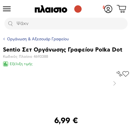
Δες
Προϊόντα
Σύνδεση
το
ή
καλάθι
εγγραφή
Αναζήτηση
σου
Οργάνωση & Αξεσουάρ Γραφείου
Sentio Σετ Οργάνωσης Γραφείου Polka Dot
Βασικά
Κωδικός Πλαίσιο
4693388
χαρακτηριστικά
Εξέλιξη τιμής
Σύγκρ
Προ
το
στα
Επόμενο
Αγα
Μεγέθυνση
φωτογραφίας
6,99 €