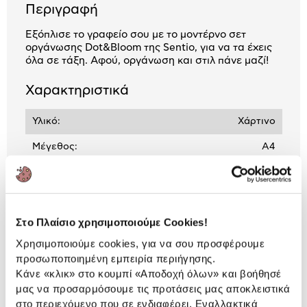
Περιγραφή
Εξόπλισε το γραφείο σου με το μοντέρνο σετ
οργάνωσης Dot&Bloom της Sentio, για να τα έχεις
όλα σε τάξη. Αφού, οργάνωση και στιλ πάνε μαζί!
Χαρακτηριστικά
Υλικό:
Χάρτινο
Μέγεθος:
Α4
Διάσταση:
31x25x5.7 cm
Στο Πλαίσιο χρησιμοποιούμε Cookies!
Αναλυτική
Αναλυτική παρουσίαση
Χρησιμοποιούμε cookies, για να σου προσφέρουμε
παρουσίαση
προσωποποιημένη εμπειρία περιήγησης.
Κάνε «κλικ» στο κουμπί
«Αποδοχή όλων»
και βοήθησέ
Προδιαγραφές
Χαρακτηριστικά
μας να προσαρμόσουμε τις προτάσεις μας αποκλειστικά
προϊόντος
στο περιεχόμενο που σε ενδιαφέρει. Εναλλακτικά