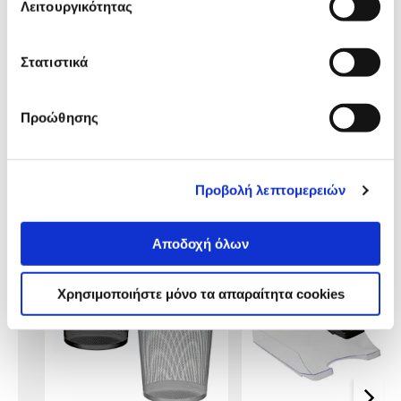
παρουσίαση
Λειτουργικότητας
Προδιαγραφές
Χαρακτηριστικά
Στατιστικά
προϊόντος
Αξιολογήσεις
Προώθησης
Αξιολογήσεις
Συγκεντρώσαμε τα πιο δημοφιλή
Προβολή λεπτομερειών
προϊόντα της κατηγορίας & στα
παρουσιάζουμε.
Αποδοχή όλων
Χρησιμοποιήστε μόνο τα απαραίτητα cookies