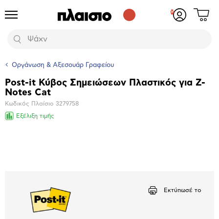
Δες
Προϊόντα
Σύνδεση
το
ή
καλάθι
εγγραφή
Αναζήτηση
σου
Οργάνωση & Αξεσουάρ Γραφείου
Post-it Κύβος Σημειώσεων Πλαστικός για Z-
Βασικά
Notes Cat
χαρακτηριστικά
Κωδικός Πλαίσιο
3279758
Εξέλιξη τιμής
Μεγέθυνση
φωτογραφίας
Εκτύπωσέ το