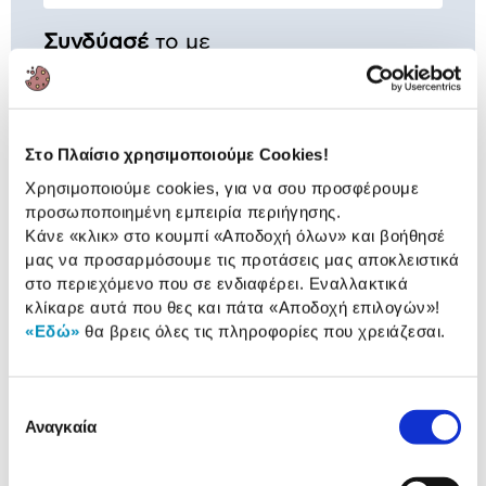
Συνδύασέ
το με
Q-Connect Αυτοκόλλητα
Χαρτάκια Z-Notes 76x76mm
Kίτρινο 100φύλλα
0,50 €
Στο Πλαίσιο χρησιμοποιούμε Cookies!
Χρησιμοποιούμε cookies, για να σου προσφέρουμε
Προσθήκη
προσωποποιημένη εμπειρία περιήγησης.
Κάνε «κλικ» στο κουμπί
«Αποδοχή όλων»
και βοήθησέ
μας να προσαρμόσουμε τις προτάσεις μας αποκλειστικά
Post-it Αυτοκόλλητα Χαρτάκια Z-
Notes R330NR 76x76mm
στο περιεχόμενο που σε ενδιαφέρει. Εναλλακτικά
600φύλλα
κλίκαρε αυτά που θες και πάτα
«Αποδοχή επιλογών»
!
13,90 €
«Εδώ»
θα βρεις όλες τις πληροφορίες που χρειάζεσαι.
Προσθήκη
Επιλογή
Αναγκαία
συγκατάθεσης
Αναλυτική
Αναλυτική παρουσίαση