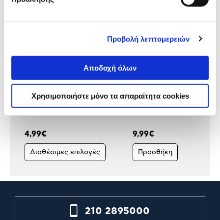
Προβολή λεπτομερειών
Αποδοχή όλων
Χρησιμοποιήστε μόνο τα απαραίτητα cookies
Sentio Καλάθι Αχρήστων
Leitz Καλάθι Αχρήστων
Συρμάτινο
Πλαστικό Allura
4,99€
9,99€
Διαθέσιμες επιλογές
Προσθήκη
210 2895000