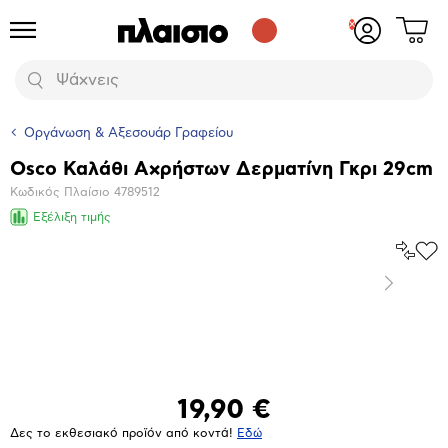
Δες
Προϊόντα
Σύνδεση
το
ή
καλάθι
εγγραφή
Αναζήτηση
σου
Οργάνωση & Αξεσουάρ Γραφείου
Osco Καλάθι Αχρήστων Δερματίνη Γκρι 29cm
Βασικά
Κωδικός Πλαίσιο
4789512
χαρακτηριστικά
Εξέλιξη τιμής
Σύγκρ
Προ
το
στα
Επόμενο
Αγα
Μεγέθυνση
φωτογραφίας
19,90 €
Δες το εκθεσιακό προϊόν από κοντά!
Eδώ