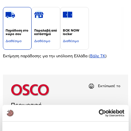
Παράδοση στο
Παραλαβή από
BOX NOW
χώρο σου
κατάστημα
locker
Διαθέσιμο
Διαθέσιμο
Διαθέσιμο
Εκτίμηση παράδοσης για την υπόλοιπη Ελλάδα
(
Βάλε ΤΚ
)
Εκτύπωσέ το
Περιγραφή
Ανανέωσε το γραφείο σου και αποθήκευσε
προσωρινά… ό, τι δεν σου κάνει στο καλάθι
αχρήστων της Osco, που θα σου λύσει τα χέρια!