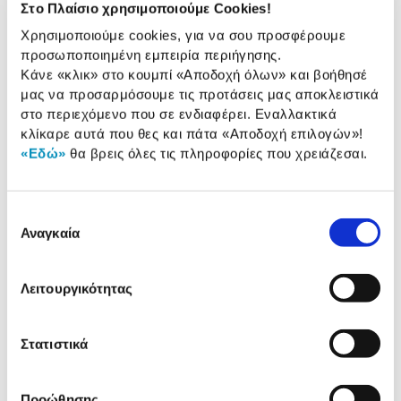
Στο Πλαίσιο χρησιμοποιούμε Cookies!
Χαρακτηριστικά
Χρησιμοποιούμε cookies, για να σου προσφέρουμε
προσωποποιημένη εμπειρία περιήγησης.
Υλικό:
Δερματίνη
Κάνε «κλικ» στο κουμπί
«Αποδοχή όλων»
και βοήθησέ
μας να προσαρμόσουμε τις προτάσεις μας αποκλειστικά
στο περιεχόμενο που σε ενδιαφέρει. Εναλλακτικά
κλίκαρε αυτά που θες και πάτα
«Αποδοχή επιλογών»
!
Αναλυτική
«Εδώ»
θα βρεις όλες τις πληροφορίες που χρειάζεσαι.
Αναλυτική παρουσίαση
παρουσίαση
Προδιαγραφές
Επιλογή
Χαρακτηριστικά
προϊόντος
Αναγκαία
συγκατάθεσης
Αξιολογήσεις
Αξιολογήσεις
Λειτουργικότητας
Στατιστικά
Δες τι κλίκαραν όσοι είδαν το ίδιο
προϊόν με εσένα!
Προώθησης