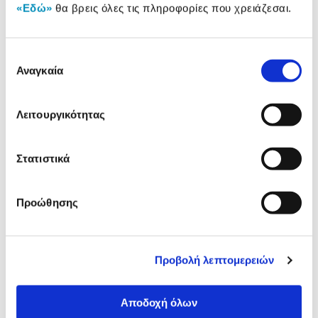
«Εδώ»
θα βρεις όλες τις πληροφορίες που χρειάζεσαι.
Δες τι κλίκαραν όσοι είδαν το ίδιο
Επιλογή
προϊόν με εσένα!
Αναγκαία
συγκατάθεσης
Λειτουργικότητας
Στατιστικά
Προώθησης
Maul Μολυβοθήκη με Έξι
Maul Μολυβοθήκη με Έξι
Θέσεις Διάφανη
Θέσεις Μπλε
Προβολή λεπτομερειών
2,99€
2,99€
Αποδοχή όλων
Προσθήκη
Προσθήκη