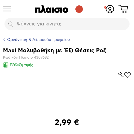
Δες
Προϊόντα
Σύνδεση
το
ή
καλάθι
εγγραφή
Αναζήτηση
σου
Οργάνωση & Αξεσουάρ Γραφείου
Maul Μολυβοθήκη με Έξι Θέσεις Ροζ
Βασικά
Κωδικός Πλαίσιο
4307682
χαρακτηριστικά
Εξέλιξη τιμής
Σύγκρ
Προ
το
στα
Αγα
Μεγέθυνση
φωτογραφίας
2,99 €