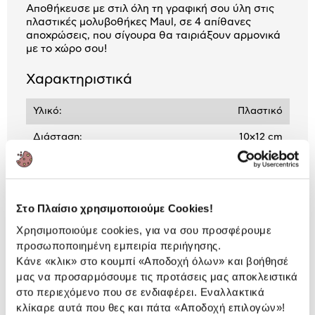
Αποθήκευσε με στιλ όλη τη γραφική σου ύλη στις
πλαστικές μολυβοθήκες Μaul, σε 4 απίθανες
αποχρώσεις, που σίγουρα θα ταιριάξουν αρμονικά
με το χώρο σου!
Χαρακτηριστικά
Υλικό:
Πλαστικό
Διάσταση:
10x12 cm
Αναλυτική
Αναλυτική παρουσίαση
Στο Πλαίσιο χρησιμοποιούμε Cookies!
παρουσίαση
Χρησιμοποιούμε cookies, για να σου προσφέρουμε
Προδιαγραφές
προσωποποιημένη εμπειρία περιήγησης.
Χαρακτηριστικά
Κάνε «κλικ» στο κουμπί
«Αποδοχή όλων»
και βοήθησέ
προϊόντος
μας να προσαρμόσουμε τις προτάσεις μας αποκλειστικά
στο περιεχόμενο που σε ενδιαφέρει. Εναλλακτικά
Αξιολογήσεις
Αξιολογήσεις
κλίκαρε αυτά που θες και πάτα
«Αποδοχή επιλογών»
!