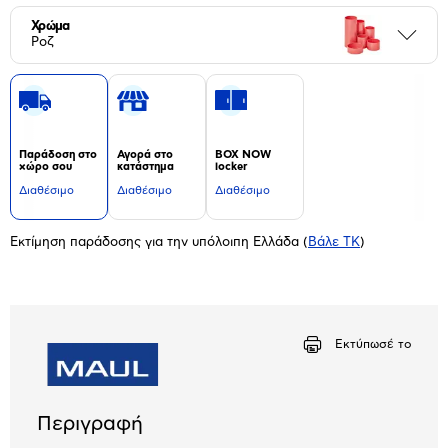
Χρώμα
Περι
Ροζ
Παράδοση στο
Αγορά στο
BOX NOW
χώρο σου
κατάστημα
locker
Διαθέσιμο
Διαθέσιμο
Διαθέσιμο
Εκτίμηση παράδοσης για την υπόλοιπη Ελλάδα
(
Βάλε ΤΚ
)
Εκτύπωσέ το
Περιγραφή