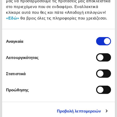
μας να προσαρμόσουμε τις προτάσεις μας αποκλειστικά
Προδιαγραφές
στο περιεχόμενο που σε ενδιαφέρει. Εναλλακτικά
Χαρακτηριστικά
κλίκαρε αυτά που θες και πάτα
«Αποδοχή επιλογών»
!
προϊόντος
«Εδώ»
θα βρεις όλες τις πληροφορίες που χρειάζεσαι.
Αξιολογήσεις
Αξιολογήσεις
Επιλογή
Αναγκαία
συγκατάθεσης
Δες τι κλίκαραν όσοι είδαν το ίδιο
προϊόν με εσένα!
Λειτουργικότητας
Στατιστικά
Προώθησης
Προβολή λεπτομερειών
Sentio Στυλό Διαρκείας Με
Sentio Στυλό Διαρκείας 