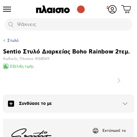
Δες
Προϊόντα
Σύνδεση
το
ή
καλάθι
εγγραφή
Αναζήτηση
σου
Στυλό
Sentio Στυλό Διαρκείας Boho Rainbow 2τεμ.
Βασικά
Κωδικός Πλαίσιο
4168569
χαρακτηριστικά
Εξέλιξη τιμής
Επόμενο
Μεγέθυνση
φωτογραφίας
Συνδύασε το με
Άνοιξε
το
μπλοκ
Εκτύπωσέ το