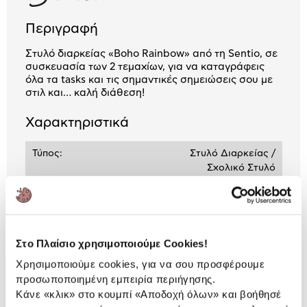
Περιγραφή
Στυλό διαρκείας «Boho Rainbow» από τη Sentio, σε
συσκευασία των 2 τεμαχίων, για να καταγράφεις
όλα τα tasks και τις σημαντικές σημειώσεις σου με
στιλ και… καλή διάθεση!
Χαρακτηριστικά
Τύπος:
Στυλό Διαρκείας /
Σχολικό Στυλό
Μάρκα:
Sentio
Τύπος Μύτης:
Medium
Στο Πλαίσιο χρησιμοποιούμε Cookies!
Χρησιμοποιούμε cookies, για να σου προσφέρουμε
Αναλυτική
προσωποποιημένη εμπειρία περιήγησης.
Αναλυτική παρουσίαση
Κάνε «κλικ» στο κουμπί
«Αποδοχή όλων»
και βοήθησέ
παρουσίαση