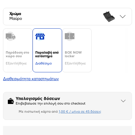
Χρώμα
Περι
Μαύρο
Παράδοση στο
Παραλαβή από
BOX NOW
χώρο σου
κατάστημα
locker
Εξαντλήθηκε
Διαθέσιμο
Εξαντλήθηκε
Διαθεσιμότητα καταστημάτων
Υπολογισμός δόσεων
Άνοιξε
Επιβεβαίωσε την επιλογή σου στο checkout
το
μπλοκ
Με πιστωτική κάρτα από
1,00 € / μήνα σε 45 δόσεις
Πιστωτική κάρτα
Αριθμός δόσεων
Ποσό/Μήνα