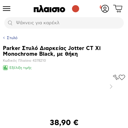
Δες
Προϊόντα
Σύνδεση
το
ή
καλάθι
εγγραφή
Αναζήτηση
σου
Στυλό
Parker Στυλό Διαρκείας Jotter CT Xl
Βασικά
Monochrome Black, με θήκη
χαρακτηριστικά
Κωδικός Πλαίσιο
4378210
Εξέλιξη τιμής
Σύγκρ
Προ
το
στα
Επόμενο
Αγα
Μεγέθυνση
φωτογραφίας
Επόμενο
38,90 €