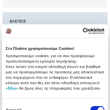
ΒΛΕΠΕΙΣ:
Parker Στυλό Διαρκείας Jotter CT
Xl Monochrome Black, με θήκη
38,90 €
Στο Πλαίσιο χρησιμοποιούμε Cookies!
Χρησιμοποιούμε cookies, για να σου προσφέρουμε
προσωποποιημένη εμπειρία περιήγησης.
Κάνε «κλικ» στο κουμπί
«Αποδοχή όλων»
και βοήθησέ
Συνδύασέ
το με
μας να προσαρμόσουμε τις προτάσεις μας αποκλειστικά
στο περιεχόμενο που σε ενδιαφέρει. Εναλλακτικά
κλίκαρε αυτά που θες και πάτα
«Αποδοχή επιλογών»
!
Parker Ανταλλακτικό για Στυλό
«Εδώ»
θα βρεις όλες τις πληροφορίες που χρειάζεσαι.
Διαρκείας
5,99 €
Διαθέσιμες επιλογές
Επιλογή
Αναγκαία