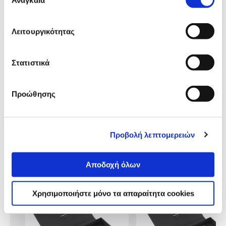
συγκατάθεσης
Λειτουργικότητας
Αναλυτική
Αναλυτική παρουσίαση
παρουσίαση
Στατιστικά
Προδιαγραφές
Χαρακτηριστικά
προϊόντος
Προώθησης
Αξιολογήσεις
Αξιολογήσεις
Προβολή λεπτομερειών
Κάτι μας λέει πως τα παρακάτω
Αποδοχή όλων
προϊόντα σε ενδιαφέρουν!
Χρησιμοποιήστε μόνο τα απαραίτητα cookies