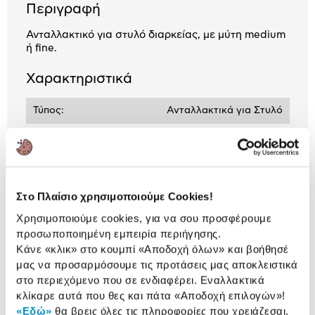
Περιγραφή
Ανταλλακτικό για στυλό διαρκείας, με μύτη medium
ή fine.
Χαρακτηριστικά
Τύπος:
Ανταλλακτικά για Στυλό
Πάχος Μύτης:
0.7 mm & 1.0 mm
Τύπος Μύτης:
Medium & Fine
Στο Πλαίσιο χρησιμοποιούμε Cookies!
Χρησιμοποιούμε cookies, για να σου προσφέρουμε
Προδιαγραφές
Χαρακτηριστικά
προσωποποιημένη εμπειρία περιήγησης.
προϊόντος
Κάνε «κλικ» στο κουμπί
«Αποδοχή όλων»
και βοήθησέ
μας να προσαρμόσουμε τις προτάσεις μας αποκλειστικά
Αξιολογήσεις
στο περιεχόμενο που σε ενδιαφέρει. Εναλλακτικά
Αξιολογήσεις
κλίκαρε αυτά που θες και πάτα
«Αποδοχή επιλογών»
!
«Εδώ»
θα βρεις όλες τις πληροφορίες που χρειάζεσαι.