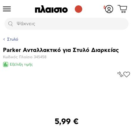
Δες
Προϊόντα
Σύνδεση
το
ή
καλάθι
εγγραφή
Αναζήτηση
σου
Στυλό
Parker Ανταλλακτικό για Στυλό Διαρκείας
Βασικά
Κωδικός Πλαίσιο
345458
χαρακτηριστικά
Εξέλιξη τιμής
Σύγκρ
Προ
το
στα
Αγα
Μεγέθυνση
φωτογραφίας
5,99 €