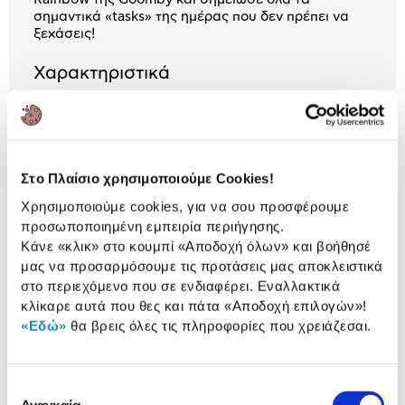
σημαντικά «tasks» της ημέρας που δεν πρέπει να
ξεχάσεις!
Χαρακτηριστικά
Κατηγορία:
Κλασικό / Σχολικό
Μολύβι
Σκληρότητα:
HB
Στο Πλαίσιο χρησιμοποιούμε Cookies!
Χρησιμοποιούμε cookies, για να σου προσφέρουμε
προσωποποιημένη εμπειρία περιήγησης.
Αναλυτική
Κάνε «κλικ» στο κουμπί
«Αποδοχή όλων»
και βοήθησέ
Αναλυτική παρουσίαση
μας να προσαρμόσουμε τις προτάσεις μας αποκλειστικά
παρουσίαση
στο περιεχόμενο που σε ενδιαφέρει. Εναλλακτικά
Προδιαγραφές
κλίκαρε αυτά που θες και πάτα
«Αποδοχή επιλογών»
!
Χαρακτηριστικά
«Εδώ»
θα βρεις όλες τις πληροφορίες που χρειάζεσαι.
προϊόντος
Αξιολογήσεις
Αξιολογήσεις
Επιλογή