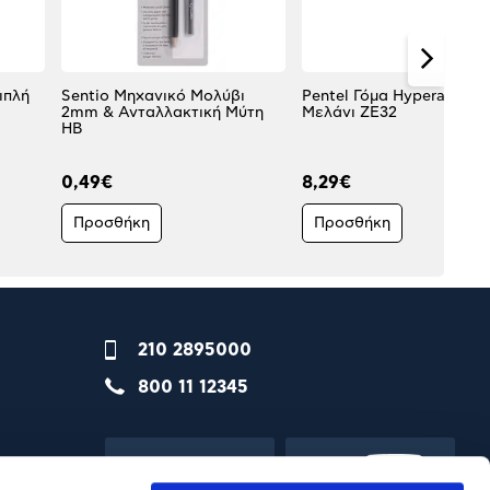
ιπλή
Sentio Μηχανικό Μολύβι
Pentel Γόμα Hyperaser γι
2mm & Ανταλλακτική Μύτη
Μελάνι ZE32
HΒ
0,49€
8,29€
Προσθήκη
Προσθήκη
210 2895000
800 11 12345