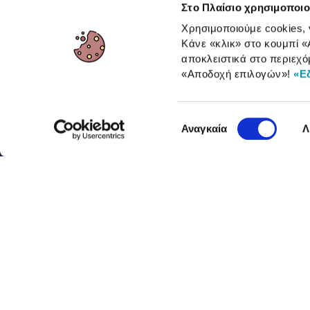
Στο Πλαίσιο χρησιμοποιο
RBA Membership Status
Επιστροφές
Χρησιμοποιούμε cookies,
Κάνε «κλικ» στο κουμπί
«
αποκλειστικά στο περιεχό
ΓΙΑ ΕΠΑΓΓΕΛΜΑΤΙΕΣ
«Αποδοχή επιλογών»
!
«Ε
Επιλογή
Αναγκαία
Λ
συγκατάθεσης