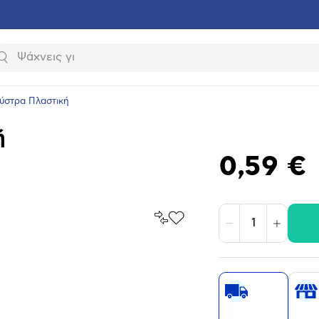
Αναζήτηση
Ξύστρα Πλαστική
ή
0,59 €
Σύγκρινέ
Προσθήκη
Μείωση
Αύξηση
το
στα
Αγαπημένα
υνση
ραφίας