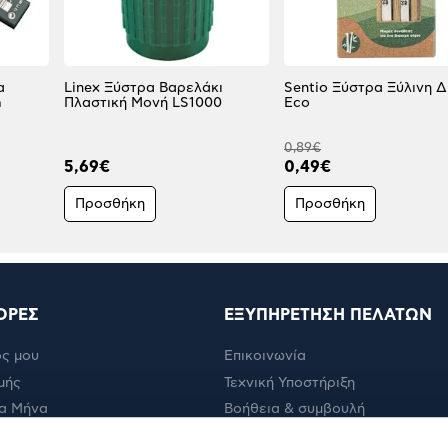
α
Linex Ξύστρα Βαρελάκι
Sentio Ξύστρα Ξύλινη Δ
m
Πλαστική Μονή LS1000
Eco
0,89€
5,69€
0,49€
Προσθήκη
Προσθήκη
ΟΡΕΣ
ΕΞΥΠΗΡΕΤΗΣΗ ΠΕΛΑΤΩΝ
ς μου
Επικοινωνία
μής
Τεχνική Υποστήριξη
α Μήνα
Βοήθεια & συμβουλή
ολής
Πορεία παραγγελίας