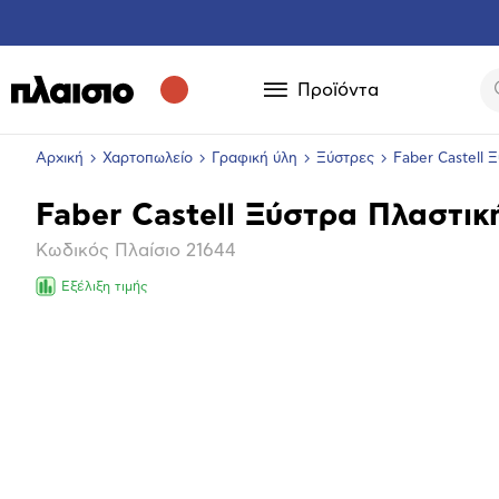
Προϊόντα
Αρχική
Χαρτοπωλείο
Γραφική ύλη
Ξύστρες
Faber Castell 
Faber Castell Ξύστρα Πλαστικ
Βασικά
Κωδικός Πλαίσιο
21644
χαρακτηριστικά
Εξέλιξη τιμής
Μεγέθ
φωτογ