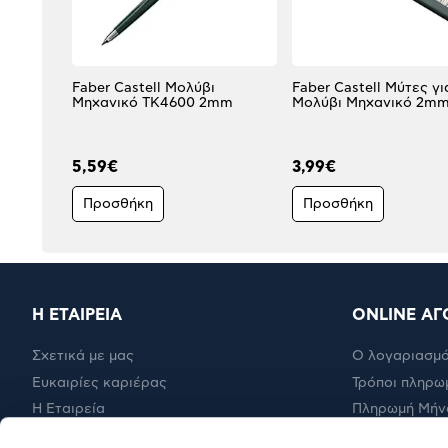
Faber Castell Μολύβι
Faber Castell Μύτες γι
Μηχανικό TK4600 2mm
Μολύβι Μηχανικό 2m
5,59€
3,99€
Προσθήκη
Προσθήκη
Η ΕΤΑΙΡΕΙΑ
ONLINE ΑΓ
Σχετικά με μας
Ο λογαριασμό
Ευκαιρίες καριέρας
Τρόποι πληρω
Η Εταιρεία
Πληρωμή Μήν
Εταιρική υπευθυνότητα
Έξοδα αποστ