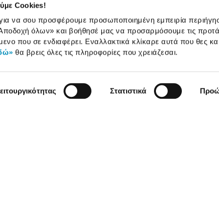
ύμε Cookies!
Πορεία επισκευής
 για να σου προσφέρουμε προσωποποιημένη εμπειρία περιήγη
Όροι εμπορικών ενεργειών
Αποδοχή όλων»
και βοήθησέ μας να προσαρμόσουμε τις προτά
Καταστήματα
μενο που σε ενδιαφέρει. Εναλλακτικά κλίκαρε αυτά που θες κα
δώ»
θα βρεις όλες τις πληροφορίες που χρειάζεσαι.
ειτουργικότητας
Στατιστικά
Προώ