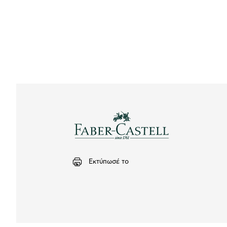
Εκτύπωσέ το