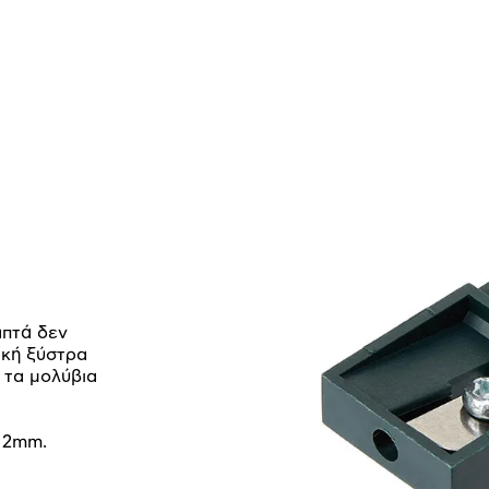
απτά δεν
ική ξύστρα
ς τα μολύβια
ς 2mm.