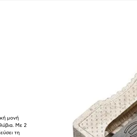
ική μονή
λύβια. Με 2
εύσει τη