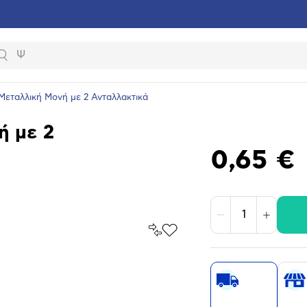
Αναζήτηση
Μεταλλική Μονή με 2 Ανταλλακτικά
ή με 2
0,65 €
Μείωση
Αύξηση
Σύγκρινέ
Προσθήκη
το
στα
Αγαπημένα
υνση
ραφίας