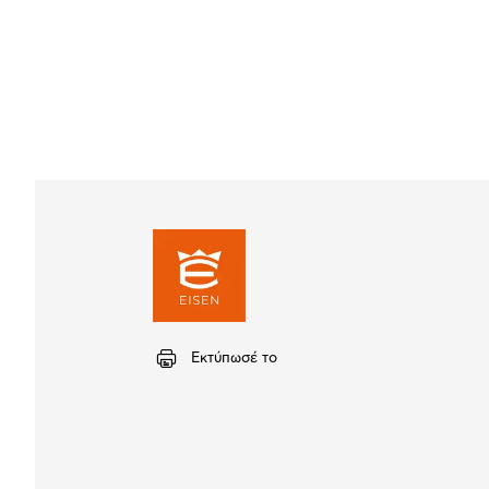
Εκτύπωσέ το