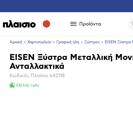
Προϊόντα
Αρχική
Χαρτοπωλείο
Γραφική ύλη
Ξύστρες
EISEN Ξύστρα 
EISEN Ξύστρα Μεταλλική Μον
Βασικά
Ανταλλακτικά
χαρακτηριστικά
Κωδικός Πλαίσιο
642118
Εξέλιξη τιμής
Επόμενο
Μεγέθ
φωτογ