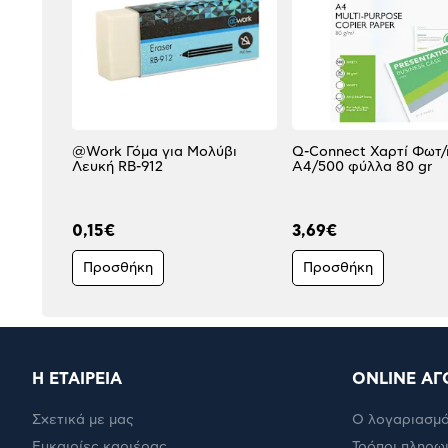
@Work Γόμα για Μολύβι
Q-Connect Χαρτί Φωτ/
Λευκή RB-912
A4/500 φύλλα 80 gr
0,15€
3,69€
Προσθήκη
Προσθήκη
Η ΕΤΑΙΡΕΙΑ
ONLINE ΑΓ
Σχετικά με μας
Ο λογαριασμό
Ευκαιρίες καριέρας
Τρόποι πληρω