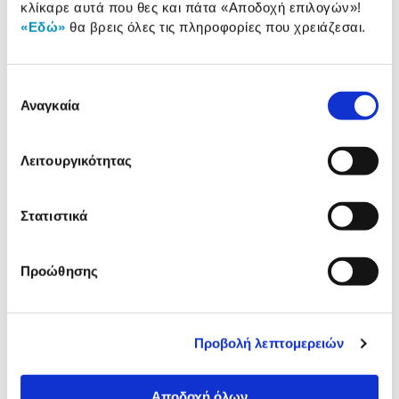
κλίκαρε αυτά που θες και πάτα
«Αποδοχή επιλογών»
!
Αξιολογήσεις
«Εδώ»
θα βρεις όλες τις πληροφορίες που χρειάζεσαι.
Αξιολογήσεις
Επιλογή
Δες τι κλίκαραν όσοι είδαν το ίδιο
Αναγκαία
συγκατάθεσης
προϊόν με εσένα!
Λειτουργικότητας
Στατιστικά
Προώθησης
Skag Κλασέρ από Χαρτόνι με
Q-Connect Φάκελος με Α
Πλαστική Επένδυση 8/32
και Λάστιχο Πρεσπάν
Προβολή λεπτομερειών
2,49€
0,69€
Αποδοχή όλων