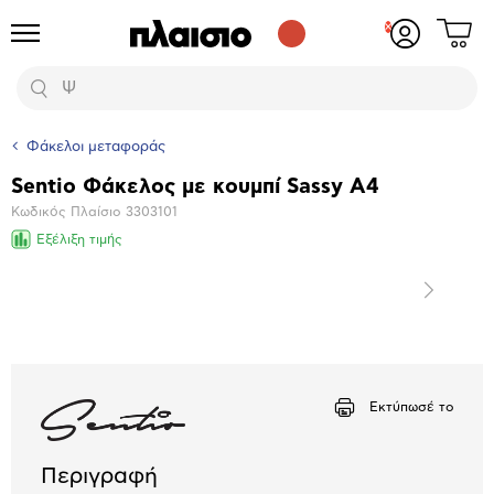
Δες
Προϊόντα
Σύνδεση
το
ή
καλάθι
εγγραφή
Αναζήτηση
σου
Φάκελοι μεταφοράς
Sentio Φάκελος με κουμπί Sassy Α4
Βασικά
Κωδικός Πλαίσιο
3303101
χαρακτηριστικά
Εξέλιξη τιμής
Επόμενο
Μεγέθυνση
φωτογραφίας
Εκτύπωσέ το
Περιγραφή