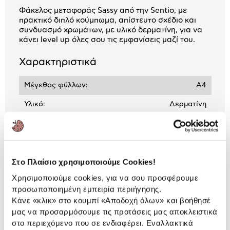
Φάκελος μεταφοράς Sassy από την Sentio, με
πρακτικό διπλό κούμπωμα, απίστευτο σχέδιο και
συνδυασμό χρωμάτων, με υλικό δερματίνη, για να
κάνει level up όλες σου τις εμφανίσεις μαζί του.
Χαρακτηριστικά
Μέγεθος φύλλων:
Α4
Υλικό:
Δερματίνη
Χωρητικότητα:
50 Φύλλα
Στο Πλαίσιο χρησιμοποιούμε Cookies!
Αναλυτική
Αναλυτική παρουσίαση
Χρησιμοποιούμε cookies, για να σου προσφέρουμε
παρουσίαση
προσωποποιημένη εμπειρία περιήγησης.
Κάνε «κλικ» στο κουμπί
«Αποδοχή όλων»
και βοήθησέ
Προδιαγραφές
Χαρακτηριστικά
μας να προσαρμόσουμε τις προτάσεις μας αποκλειστικά
προϊόντος
στο περιεχόμενο που σε ενδιαφέρει. Εναλλακτικά