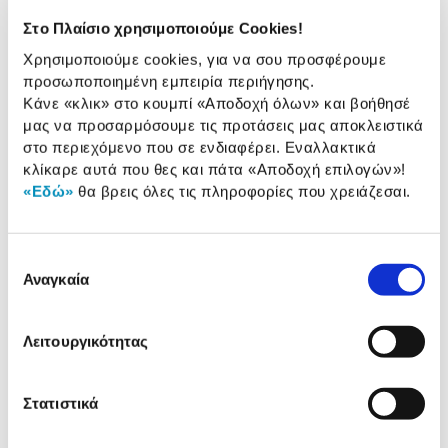
Q-Connect Ετικέτες Α4 KF10646 (
70 x 36 mm )
Στο Πλαίσιο χρησιμοποιούμε Cookies!
15,90 €
Χρησιμοποιούμε cookies, για να σου προσφέρουμε
προσωποποιημένη εμπειρία περιήγησης.
Προσθήκη
Κάνε «κλικ» στο κουμπί
«Αποδοχή όλων»
και βοήθησέ
μας να προσαρμόσουμε τις προτάσεις μας αποκλειστικά
στο περιεχόμενο που σε ενδιαφέρει. Εναλλακτικά
κλίκαρε αυτά που θες και πάτα
«Αποδοχή επιλογών»
!
Αναλυτική
«Εδώ»
θα βρεις όλες τις πληροφορίες που χρειάζεσαι.
Αναλυτική παρουσίαση
παρουσίαση
Προδιαγραφές
Επιλογή
Χαρακτηριστικά
Αναγκαία
συγκατάθεσης
προϊόντος
Αξιολογήσεις
Λειτουργικότητας
Αξιολογήσεις
Στατιστικά
Δες τι κλίκαραν όσοι είδαν το ίδιο
προϊόν με εσένα!