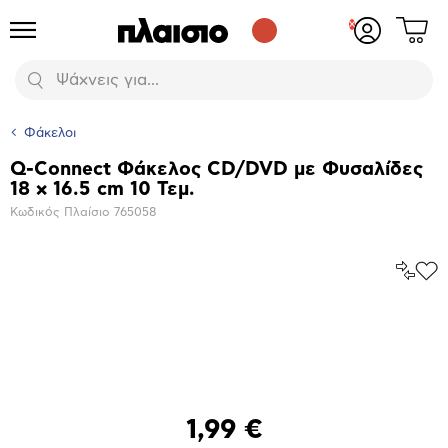
Δες
Προϊόντα
Σύνδεση
το
ή
καλάθι
εγγραφή
Αναζήτηση
σου
Φάκελοι
Q-Connect Φάκελος CD/DVD με Φυσαλίδες
Βασικά
18 x 16.5 cm 10 Τεμ.
χαρακτηριστικά
Κωδικός Πλαίσιο
765058
Σύγκρ
Προ
το
στα
Αγα
Μεγέθυνση
φωτογραφίας
1,99 €