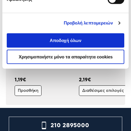
Προβολή λεπτομερειών
Αποδοχή όλων
Χρησιμοποιήστε μόνο τα απαραίτητα cookies
Σπάγκος Φυσικός 50 m
Q-Connect Κλασέρ από
Χαρτόνι με Πλαστική
Επένδυση 8/32
1,19€
2,19€
Προσθήκη
Διαθέσιμες επιλογές
210 2895000