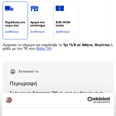
Παράδοση στο
Αγορά στο
BOX NOW
χώρο σου
κατάστημα
locker
Διαθέσιμο
Διαθέσιμο
Διαθέσιμο
Αγόρασε το σήμερα και παράλαβε το
Τρί 11/8 σε Αθήνα, Θεσ/νίκη
ή
ψάξε με τον ΤΚ σου
(
Βάλε ΤΚ
)
Εκτύπωσέ το
Περιγραφή
Σπάγκος σε διάσταση 280 m, από συνθετικό υλικό
για να "λύνεις" και να δένεις στην μεταφορά των
αντικειμένων σου.
Χαρακτηριστικά