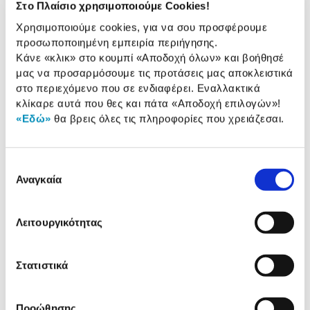
Στο Πλαίσιο χρησιμοποιούμε Cookies!
Χρησιμοποιούμε cookies, για να σου προσφέρουμε
Διαστάσεις:
280 m
προσωποποιημένη εμπειρία περιήγησης.
Συσκευασία
280m
Κάνε «κλικ» στο κουμπί
«Αποδοχή όλων»
και βοήθησέ
μας να προσαρμόσουμε τις προτάσεις μας αποκλειστικά
στο περιεχόμενο που σε ενδιαφέρει. Εναλλακτικά
κλίκαρε αυτά που θες και πάτα
«Αποδοχή επιλογών»
!
Αναλυτική
«Εδώ»
θα βρεις όλες τις πληροφορίες που χρειάζεσαι.
Αναλυτική παρουσίαση
παρουσίαση
Προδιαγραφές
Επιλογή
Χαρακτηριστικά
προϊόντος
Αναγκαία
συγκατάθεσης
Αξιολογήσεις
Αξιολογήσεις
Λειτουργικότητας
Στατιστικά
Δες τι κλίκαραν όσοι είδαν το ίδιο
προϊόν με εσένα!
Προώθησης