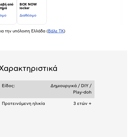
αβή από
BOX NOW
τημα
locker
σιμο
Διαθέσιμο
ια την υπόλοιπη Ελλάδα
(
Βάλε ΤΚ
)
Χαρακτηριστικά
Είδος:
Δημιουργικά / DIY /
Play-doh
Προτεινόμενη ηλικία
3 ετών +