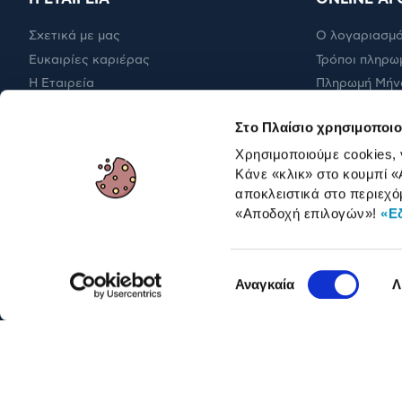
Σχετικά με μας
Ο λογαριασμό
Ευκαιρίες καριέρας
Τρόποι πληρω
Η Εταιρεία
Πληρωμή Μήν
Εταιρική υπευθυνότητα
Έξοδα αποστ
Στο Πλαίσιο χρησιμοποιο
RBA Membership Status
Επιστροφές
Χρησιμοποιούμε cookies,
Κάνε «κλικ» στο κουμπί
«
αποκλειστικά στο περιεχό
ΓΙΑ ΕΠΑΓΓΕΛΜΑΤΙΕΣ
«Αποδοχή επιλογών»
!
«Ε
Επιλογή
Αναγκαία
Λ
συγκατάθεσης