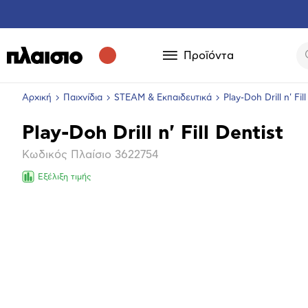
Προϊόντα
Αρχική
Παιχνίδια
STEAM & Εκπαιδευτικά
Play-Doh Drill n' Fil
Play-Doh Drill n' Fill Dentist
Βασικά
Κωδικός Πλαίσιο
3622754
χαρακτηριστικά
Εξέλιξη τιμής
Επόμενο
Μεγέθ
φωτογ