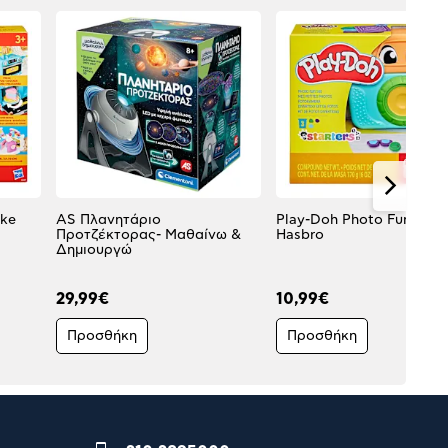
ake
AS Πλανητάριο
Play-Doh Photo Fun Set
Προτζέκτορας- Μαθαίνω &
Hasbro
Δημιουργώ
29,99€
10,99€
Προσθήκη
Προσθήκη