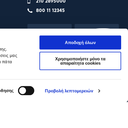
210 2895000
800 11 12345
Αποδοχή όλων
σης.
σεις μας
Χρησιμοποιήστε μόνο τα
ι πάτα
απαραίτητα cookies
θησης
Προβολή λεπτομερειών