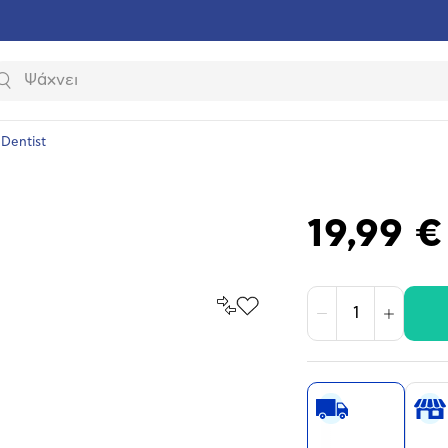
Αναζήτηση
l Dentist
19,99 €
Σύγκρινέ
Προσθήκη
Μείωση
Αύξηση
το
στα
Αγαπημένα
υνση
ραφίας