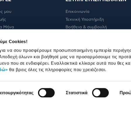
ς μου
Επικοινωνία
μής
Τεχνική Υποστήριξη
α Μήνα
Βοήθεια & συμβουλή
ολής
Πορεία παραγγελίας
ύμε Cookies!
Πορεία επισκευής
 για να σου προσφέρουμε προσωποποιημένη εμπειρία περιήγη
Όροι εμπορικών ενεργειών
Αποδοχή όλων»
και βοήθησέ μας να προσαρμόσουμε τις προτά
Καταστήματα
μενο που σε ενδιαφέρει. Εναλλακτικά κλίκαρε αυτά που θες κα
δώ»
θα βρεις όλες τις πληροφορίες που χρειάζεσαι.
ειτουργικότητας
Στατιστικά
Προώ