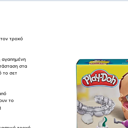
 τον τροχό
η αγαπημένη
ατάσταση στα
ό το σετ
από
ουν το
η
πλαστικό τροχό