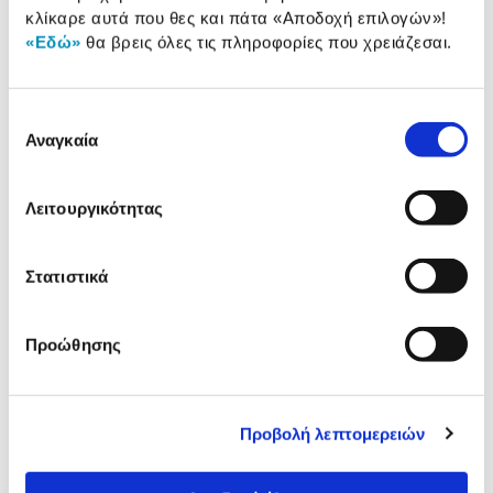
κλίκαρε αυτά που θες και πάτα
«Αποδοχή επιλογών»
!
Αξιολογήσεις
«Εδώ»
θα βρεις όλες τις πληροφορίες που χρειάζεσαι.
Αξιολογήσεις
Επιλογή
Δες τι κλίκαραν όσοι είδαν το ίδιο
Αναγκαία
συγκατάθεσης
προϊόν με εσένα!
Λειτουργικότητας
Στατιστικά
Προώθησης
Luna Κουκλόσπιτο Ξυλινο
Play-Doh: 50 Pack O Fun
Προβολή λεπτομερειών
49,99€
29,99€