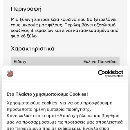
Περιγραφή
Μια ξύλινη επιτραπέζια κουζίνα που θα ξετρελάνει
τους μικρούς μας φίλους. Περιλαμβάνει εξοπλισμό
κουζίνας 8 τεμαχίων και είναι κατασκευασμένο από
φυσικό ξύλο.
Χαρακτηριστικά
Είδος:
Ξύλινα Παιχνίδια
Προτεινόμενη ηλικία
3 ετών +
Στο Πλαίσιο χρησιμοποιούμε Cookies!
Αναλυτική
Αναλυτική παρουσίαση
Χρησιμοποιούμε cookies, για να σου προσφέρουμε
παρουσίαση
προσωποποιημένη εμπειρία περιήγησης.
Κάνε «κλικ» στο κουμπί
«Αποδοχή όλων»
και βοήθησέ
Προδιαγραφές
Χαρακτηριστικά
μας να προσαρμόσουμε τις προτάσεις μας αποκλειστικά
προϊόντος
στο περιεχόμενο που σε ενδιαφέρει. Εναλλακτικά