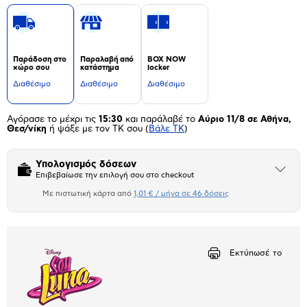
Παράδοση στο
Παραλαβή από
BOX NOW
χώρο σου
κατάστημα
locker
Διαθέσιμο
Διαθέσιμο
Διαθέσιμο
Αγόρασε το μέχρι τις
15:30
και παράλαβέ το
Αύριο 11/8 σε Αθήνα,
Θεσ/νίκη
ή ψάξε με τον ΤΚ σου
(
Βάλε ΤΚ
)
Υπολογισμός δόσεων
Άνοιξε
Επιβεβαίωσε την επιλογή σου στο checkout
το
μπλοκ
Με πιστωτική κάρτα από
1,01 € / μήνα σε 46 δόσεις
Πιστωτική κάρτα
Αριθμός δόσεων
Ποσό/Μήνα
1,01 €
Εκτύπωσέ το