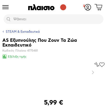
Δες
Προϊόντα
Σύνδεση
το
ή
καλάθι
εγγραφή
Αναζήτηση
σου
STEAM & Εκπαιδευτικά
AS Εξυπνούλης Που Ζουν Τα Ζώα
Βασικά
Εκπαιδευτικό
χαρακτηριστικά
Κωδικός Πλαίσιο
4775481
Εξέλιξη τιμής
Σύγκρ
Προ
το
στα
Επόμενο
Αγα
Μεγέθυνση
φωτογραφίας
5,99 €