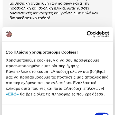
μαθησιακή ανάπτυξη των παιδιών κατά την
προσχολική και σχολική ηλικία. Αναπτύσσει
ουσιαστικές ικανότητες και γνώσεις με απλό και
διασκεδαστικό τρόπο!
Χαρακτηριστικά
Είδος:
Εκπαιδευτικά Παιχνίδια
Προτεινόμενη ηλικία
3 ετών +
Στο Πλαίσιο χρησιμοποιούμε Cookies!
Χρησιμοποιούμε cookies, για να σου προσφέρουμε
προσωποποιημένη εμπειρία περιήγησης.
Αναλυτική
Κάνε «κλικ» στο κουμπί
«Αποδοχή όλων»
και βοήθησέ
Αναλυτική παρουσίαση
μας να προσαρμόσουμε τις προτάσεις μας αποκλειστικά
παρουσίαση
στο περιεχόμενο που σε ενδιαφέρει. Εναλλακτικά
κλίκαρε αυτά που θες και πάτα
«Αποδοχή επιλογών»
!
Προδιαγραφές
Χαρακτηριστικά
«Εδώ»
θα βρεις όλες τις πληροφορίες που χρειάζεσαι.
προϊόντος
Αξιολογήσεις
Επιλογή
Αξιολογήσεις