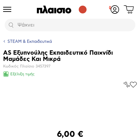
Δες
Προϊόντα
Σύνδεση
το
ή
καλάθι
εγγραφή
Αναζήτηση
σου
STEAM & Εκπαιδευτικά
AS Εξυπνούλης Εκπαιδευτικό Παιχνίδι
Βασικά
Μαμάδες Και Μικρά
χαρακτηριστικά
Κωδικός Πλαίσιο
3457397
Εξέλιξη τιμής
Σύγκρ
Προ
το
στα
Αγα
Μεγέθυνση
φωτογραφίας
6,00 €