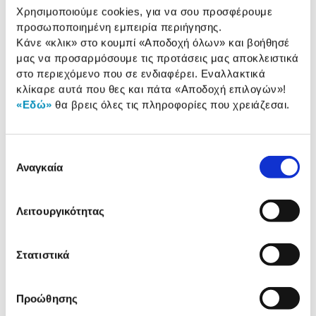
Χρησιμοποιούμε cookies, για να σου προσφέρουμε
προσωποποιημένη εμπειρία περιήγησης.
Συνδύασέ
το με
Κάνε «κλικ» στο κουμπί
«Αποδοχή όλων»
και βοήθησέ
μας να προσαρμόσουμε τις προτάσεις μας αποκλειστικά
στο περιεχόμενο που σε ενδιαφέρει. Εναλλακτικά
AS Εξυπνούλης Εκπαιδευτικό
Παιχνίδι Αριθμοί Σε Πυραμίδα
κλίκαρε αυτά που θες και πάτα
«Αποδοχή επιλογών»
!
«Εδώ»
θα βρεις όλες τις πληροφορίες που χρειάζεσαι.
6,99 €
Προσθήκη
Επιλογή
Αναγκαία
συγκατάθεσης
Αναλυτική
Λειτουργικότητας
Αναλυτική παρουσίαση
παρουσίαση
Προδιαγραφές
Στατιστικά
Χαρακτηριστικά
προϊόντος
Προώθησης
Αξιολογήσεις
Αξιολογήσεις