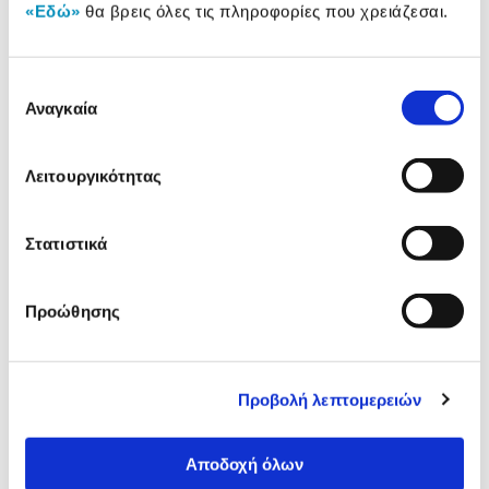
«Εδώ»
θα βρεις όλες τις πληροφορίες που χρειάζεσαι.
Δες τι κλίκαραν όσοι είδαν το ίδιο
Επιλογή
προϊόν με εσένα!
Αναγκαία
συγκατάθεσης
Λειτουργικότητας
Στατιστικά
Προώθησης
AS Πατίνι Shoko Scooter
Micro Πατίνι Mini Deluxe 
Prime 4 In 1 Plus Ροζ
3 Σε 1
Προβολή λεπτομερειών
79,99€
63,00€
64,95€
Αποδοχή όλων
Προσθήκη
Προσθήκη