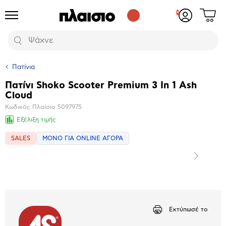
Δες
Προϊόντα
Σύνδεση
το
ή
καλάθι
εγγραφή
Αναζήτηση
σου
Πατίνια
Πατίνι Shοko Scooter Premium 3 In 1 Ash
Βασικά
Cloud
χαρακτηριστικά
Κωδικός Πλαίσιο
5097975
Εξέλιξη τιμής
SALES
ΜΟΝΟ ΓΙΑ ONLINE ΑΓΟΡΑ
Επόμενο
Μεγέθυνση
φωτογραφίας
Επόμενο
Εκτύπωσέ το