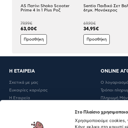
AS Πατίνι Shoko Scooter
Sentio Παιδικό Σετ Βα
Prime 4 In 1 Plus Ροζ
6τμχ. Μονόκερος
79,99€
69,90€
63,00€
34,95€
Προσθήκη
Προσθήκη
Η ΕΤΑΙΡΕΙΑ
ONLINE ΑΓ
Σχετικά με μας
Ο λογαριασμό
Ευκαιρίες καριέρας
Τρόποι πληρω
Η Εταιρεία
Πληρωμή Μήν
Εταιρική υπευθυνότητα
Έξοδα αποστ
Στο Πλαίσιο χρησιμοποιο
RBA Membership Status
Επιστροφές
Χρησιμοποιούμε cookies,
Κάνε «κλικ» στο κουμπί
«