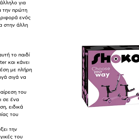
τάλληλο για
α την πρώτη
εριφορά ενός
ία στην άλλη
υτή το παιδί
er και κάνει
θέση με πλήρη
ιγά σιγά να
φαίρεση του
ι σε ένα
ση, ειδικά
πίας του
ξει την
ηγικές του