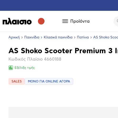
Προϊόντα
Αρχική
Παιχνίδια
Κλασικά παιχνίδια
Πατίνια
AS Shοko Scoo
AS Shοko Scooter Premium 3 I
Βασικά
Κωδικός Πλαίσιο
4660188
χαρακτηριστικά
Εξέλιξη τιμής
SALES
ΜΟΝΟ ΓΙΑ ONLINE ΑΓΟΡΑ
Επόμενο
Μεγέθ
φωτογ