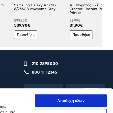
mm
Samsung Galaxy A57 5G
AS Φορητός Εκτυπωτής P
8/256GB Awesome Gray
Creator - Instant Pocket
Printer
599,90€
39,99€
539,90€
31,90€
Προσθήκη
Προσθήκη
210 2895000
800 11 12345
Αποδοχή όλων
σης.
σεις μας