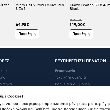
λίτσες
Micro Πατίνι Mini Deluxe Red
Huawei Watch GT 5 46
3 Σε 1
Black
159,00€
64,95€
149,00€
Προσθήκη
Προσθήκη
ΟΡΕΣ
ΕΞΥΠΗΡΕΤΗΣΗ ΠΕΛΑΤΩΝ
ς μου
Επικοινωνία
μής
Τεχνική Υποστήριξη
α Μήνα
Βοήθεια & συμβουλή
ολής
Πορεία παραγγελίας
ύμε Cookies!
Πορεία επισκευής
 για να σου προσφέρουμε προσωποποιημένη εμπειρία περιήγη
Όροι εμπορικών ενεργειών
Αποδοχή όλων»
και βοήθησέ μας να προσαρμόσουμε τις προτά