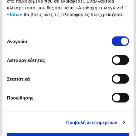
στο περιεχόμενο που σε ενδιαφέρει. Εναλλακτικά
προϊόντος
κλίκαρε αυτά που θες και πάτα
«Αποδοχή επιλογών»
!
«Εδώ»
θα βρεις όλες τις πληροφορίες που χρειάζεσαι.
Αξιολογήσεις
Αξιολογήσεις
Επιλογή
Αναγκαία
Συγκεντρώσαμε τα πιο δημοφιλή
συγκατάθεσης
προϊόντα της κατηγορίας & στα
παρουσιάζουμε.
Λειτουργικότητας
Στατιστικά
Προώθησης
Προβολή λεπτομερειών
Disney Λούτρινο Μπρελόκ
TY Λούτρινο Disney Pixar
Snuglets 15cm
Woody Toy Story 25εκ.