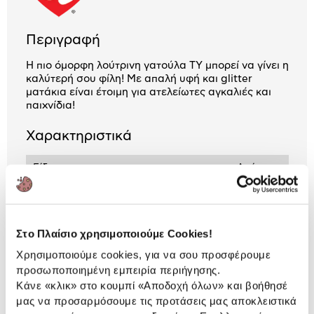
Περιγραφή
Η πιο όμορφη λούτρινη γατούλα TY μπορεί να γίνει η
καλύτερή σου φίλη! Με απαλή υφή και glitter
ματάκια είναι έτοιμη για ατελείωτες αγκαλιές και
παιχνίδια!
Χαρακτηριστικά
Είδος:
Λούτρινα
Προτεινόμενη ηλικία
3 ετών +
Στο Πλαίσιο χρησιμοποιούμε Cookies!
Αναλυτική
Χρησιμοποιούμε cookies, για να σου προσφέρουμε
Αναλυτική παρουσίαση
προσωποποιημένη εμπειρία περιήγησης.
παρουσίαση
Κάνε «κλικ» στο κουμπί
«Αποδοχή όλων»
και βοήθησέ
Προδιαγραφές
μας να προσαρμόσουμε τις προτάσεις μας αποκλειστικά
Χαρακτηριστικά