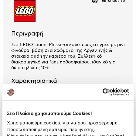
Εκτύπωσέ το
Περιγραφή
Σετ LEGO Lionel Messi -οι καλύτερες στιγμές με μίνι
φιγούρα, βάση στα χρώματα της Αργεντινής &
στοιχεία από την καριέρα του. Συλλεκτικό
διακοσμητικό για fans ποδοσφαίρου, ιδανικό για
δώρο ηλικίας 10+.
Χαρακτηριστικά
Είδος:
LEGO
Προτεινόμενη ηλικία
10 ετών +
Στο Πλαίσιο χρησιμοποιούμε Cookies!
Χρησιμοποιούμε cookies, για να σου προσφέρουμε
προσωποποιημένη εμπειρία περιήγησης.
Αναλυτική
Κάνε «κλικ» στο κουμπί
«Αποδοχή όλων»
και βοήθησέ
Αναλυτική παρουσίαση