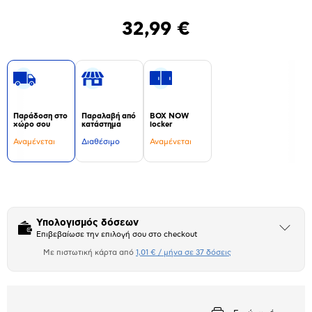
32,99 €
Παράδοση στο
Παραλαβή από
BOX NOW
χώρο σου
κατάστημα
locker
Αναμένεται
Διαθέσιμο
Αναμένεται
Δεν
υπάρχουν
επιπλέον
πληροφορίες.
Υπολογισμός δόσεων
Άνοιξε
Επιβεβαίωσε την επιλογή σου στο checkout
το
μπλοκ
Με πιστωτική κάρτα από
1,01 € / μήνα σε 37 δόσεις
Πιστωτική κάρτα
Αριθμός δόσεων
Ποσό/Μήνα
1,01 €