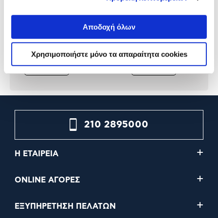
LEGO Editions Cristiano
LEGO Editions Lionel Mes
Ronaldo Οι Καλύτερες
Θρύλος του Ποδοσφαίρο
Ποδοσφαιρικές Στιγμές
43015
Αποδοχή όλων
43012
32,99€
84,99€
Χρησιμοποιήστε μόνο τα απαραίτητα cookies
Προσθήκη
Προσθήκη
210 2895000
Η ΕΤΑΙΡΕΙΑ
ONLINE ΑΓΟΡΕΣ
ΕΞΥΠΗΡΕΤΗΣΗ ΠΕΛΑΤΩΝ