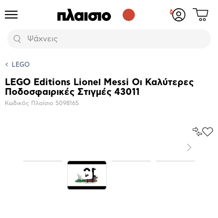
Δες
Προϊόντα
Σύνδεση
το
ή
καλάθι
εγγραφή
Αναζήτηση
σου
LEGO
LEGO Editions Lionel Messi Οι Καλύτερες
Βασικά
Ποδοσφαιρικές Στιγμές 43011
χαρακτηριστικά
Κωδικός Πλαίσιο
5098165
Σύγκρ
Προ
το
στα
Επόμενο
Αγα
Μεγέθυνση
φωτογραφίας
Επόμενο