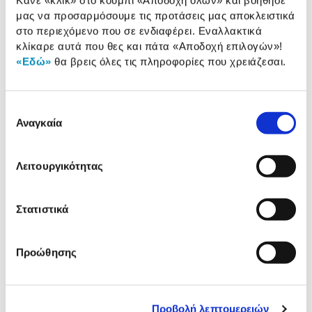
παρουσίαση
μας να προσαρμόσουμε τις προτάσεις μας αποκλειστικά
στο περιεχόμενο που σε ενδιαφέρει. Εναλλακτικά
Προδιαγραφές
κλίκαρε αυτά που θες και πάτα
«Αποδοχή επιλογών»
!
Χαρακτηριστικά
προϊόντος
«Εδώ»
θα βρεις όλες τις πληροφορίες που χρειάζεσαι.
Αξιολογήσεις
Αξιολογήσεις
Επιλογή
Αναγκαία
συγκατάθεσης
Δες τι κλίκαραν όσοι είδαν το ίδιο
προϊόν με εσένα!
Λειτουργικότητας
Στατιστικά
Προώθησης
Προβολή λεπτομερειών