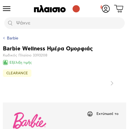
Δες
Προϊόντα
Σύνδεση
το
ή
καλάθι
εγγραφή
Αναζήτηση
σου
Barbie
Barbie Wellness Ημέρα Ομορφιάς
Βασικά
Κωδικός Πλαίσιο
3393208
χαρακτηριστικά
Εξέλιξη τιμής
CLEARANCE
Επόμενο
Μεγέθυνση
φωτογραφίας
Επόμενο
Εκτύπωσέ το