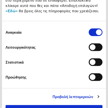
στο περιεχόμενο που σε ενδιαφέρει. Εναλλακτικά
προϊόντος
κλίκαρε αυτά που θες και πάτα
«Αποδοχή επιλογών»
!
Αξιολογήσεις
«Εδώ»
θα βρεις όλες τις πληροφορίες που χρειάζεσαι.
Αξιολογήσεις
Επιλογή
Συγκεντρώσαμε τα πιο δημοφιλή
Αναγκαία
συγκατάθεσης
προϊόντα της κατηγορίας & στα
παρουσιάζουμε.
Λειτουργικότητας
Στατιστικά
Προώθησης
Προβολή λεπτομερειών
LEGO Editions Cristiano
Mattel Toy Story - Φιγούρ
Ronaldo Οι Καλύτερες
Woody
Ποδοσφαιρικές Στιγμές