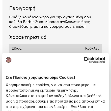
Περιγραφή
Φτιάξε το τέλειο χώρο για την αγαπημένη σου
κούκλα Barbie® και πέρασε ατέλειωτες ώρες
διασκέδασης με τα καινούργια σου έπιπλα!
Χαρακτηριστικά
Είδος:
Κούκλες
Προτεινόμενη ηλικία
3 ετών +
Στο Πλαίσιο χρησιμοποιούμε Cookies!
Αναλυτική
Αναλυτική παρουσίαση
Χρησιμοποιούμε cookies, για να σου προσφέρουμε
παρουσίαση
προσωποποιημένη εμπειρία περιήγησης.
Προδιαγραφές
Κάνε «κλικ» στο κουμπί
«Αποδοχή όλων»
και βοήθησέ
Χαρακτηριστικά
μας να προσαρμόσουμε τις προτάσεις μας αποκλειστικά
προϊόντος
στο περιεχόμενο που σε ενδιαφέρει. Εναλλακτικά