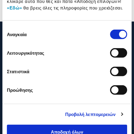
κλίκαρε αυτά που θες και πάτα
«Αποδοχή επιλογών»
!
Αξιολογήσεις
Αξιολογήσεις
«Εδώ»
θα βρεις όλες τις πληροφορίες που χρειάζεσαι.
Επιλογή
Αναγκαία
συγκατάθεσης
Λειτουργικότητας
Στατιστικά
Προώθησης
Προβολή λεπτομερειών
210 2895000
Αποδοχή όλων