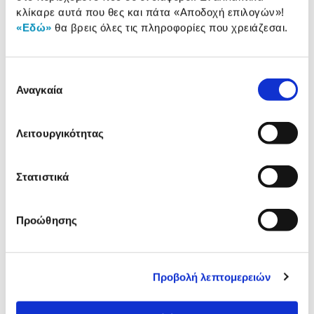
κλίκαρε αυτά που θες και πάτα
«Αποδοχή επιλογών»
!
Αξιολογήσεις
«Εδώ»
θα βρεις όλες τις πληροφορίες που χρειάζεσαι.
Αξιολογήσεις
Επιλογή
Δες τι κλίκαραν όσοι είδαν το ίδιο
Αναγκαία
συγκατάθεσης
προϊόν με εσένα!
Λειτουργικότητας
Στατιστικά
Προώθησης
Κάισσα Επιτραπέζιο
Κάισσα Η Άμυαλη Μαϊμού
Κάστορες και Ποντίκια
Προβολή λεπτομερειών