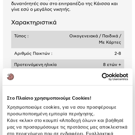
δυνατότητές σου στο επιτραπέζιο της Κάισσα και
γίνε εσύ ο μεγάλος νικητής.
Χαρακτηριστικά
Τύπος :
Οικογενειακά / Παιδικά /
Με Κάρτες
Αριθμός Παικτών :
2-8
Προτεινόμενη ηλικία
8 ετών +
Διάρκεια :
10'
Στο Πλαίσιο χρησιμοποιούμε Cookies!
Αναλυτική
Αναλυτική παρουσίαση
Χρησιμοποιούμε cookies, για να σου προσφέρουμε
παρουσίαση
προσωποποιημένη εμπειρία περιήγησης.
Κάνε «κλικ» στο κουμπί
«Αποδοχή όλων»
και βοήθησέ
Προδιαγραφές
Χαρακτηριστικά
μας να προσαρμόσουμε τις προτάσεις μας αποκλειστικά
προϊόντος
στο περιεχόμενο που σε ενδιαφέρει. Εναλλακτικά