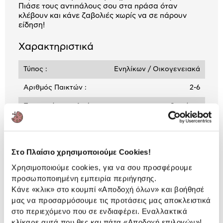
Πιάσε τους αντιπάλους σου στα πράσα όταν
κλέβουν και κάνε ζαβολιές χωρίς να σε πάρουν
είδηση!
Χαρακτηριστικά
Τύπος :
Ενηλίκων / Οικογενειακά
Αριθμός Παικτών :
2-6
Προτεινόμενη ηλικία
8 ετών +
Αναλυτική
Στο Πλαίσιο χρησιμοποιούμε Cookies!
Αναλυτική παρουσίαση
παρουσίαση
Χρησιμοποιούμε cookies, για να σου προσφέρουμε
προσωποποιημένη εμπειρία περιήγησης.
Προδιαγραφές
Κάνε «κλικ» στο κουμπί
«Αποδοχή όλων»
και βοήθησέ
Χαρακτηριστικά
προϊόντος
μας να προσαρμόσουμε τις προτάσεις μας αποκλειστικά
στο περιεχόμενο που σε ενδιαφέρει. Εναλλακτικά
Αξιολογήσεις
κλίκαρε αυτά που θες και πάτα
«Αποδοχή επιλογών»
!