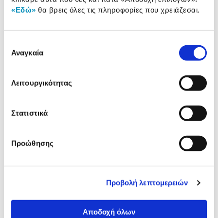
Αξιολογήσεις
«Εδώ»
θα βρεις όλες τις πληροφορίες που χρειάζεσαι.
Δες τι κλίκαραν όσοι είδαν το ίδιο
Επιλογή
προϊόν με εσένα!
Αναγκαία
συγκατάθεσης
Λειτουργικότητας
Στατιστικά
Προώθησης
Hasbro Επιτραπέζιο
Hasbro Monopoly App
Monopoly Ηλεκτρονική
Banking
Εξαργύρωση Bonus
Προβολή λεπτομερειών
39,99€
29,99€
Αποδοχή όλων
Προσθήκη
Προσθήκη