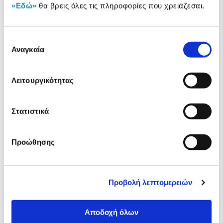
«Εδώ»
θα βρεις όλες τις πληροφορίες που χρειάζεσαι.
Δες τι κλίκαραν όσοι είδαν το ίδιο
προϊόν με εσένα!
Επιλογή
Αναγκαία
συγκατάθεσης
Λειτουργικότητας
Στατιστικά
Προώθησης
AS Επιτραπέζιο Κρυμμένα
AS Παιχνίδι με κάρτες:
Αντικείμενα
Κρυμμένα Αντικείμενα
Προβολή λεπτομερειών
4,99€
12,00€
3,99€
Αποδοχή όλων
Προσθήκη
Προσθήκη