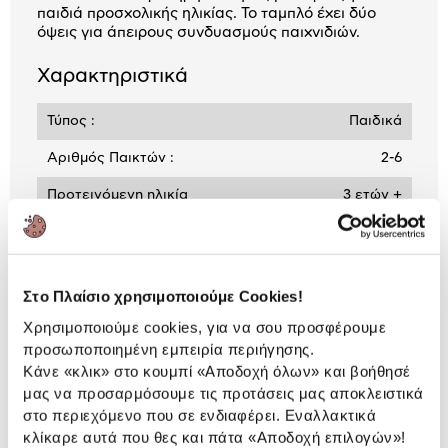
παιδιά προσχολικής ηλικίας. Το ταμπλό έχει δύο
όψεις για άπειρους συνδυασμούς παιχνιδιών.
Χαρακτηριστικά
Τύπος :
Παιδικά
Αριθμός Παικτών :
2-6
Προτεινόμενη ηλικία
3 ετών +
Αναλυτική
Αναλυτική παρουσίαση
Στο Πλαίσιο χρησιμοποιούμε Cookies!
παρουσίαση
Χρησιμοποιούμε cookies, για να σου προσφέρουμε
Προδιαγραφές
προσωποποιημένη εμπειρία περιήγησης.
Χαρακτηριστικά
Κάνε «κλικ» στο κουμπί
«Αποδοχή όλων»
και βοήθησέ
προϊόντος
μας να προσαρμόσουμε τις προτάσεις μας αποκλειστικά
στο περιεχόμενο που σε ενδιαφέρει. Εναλλακτικά
Αξιολογήσεις
Αξιολογήσεις
κλίκαρε αυτά που θες και πάτα
«Αποδοχή επιλογών»
!