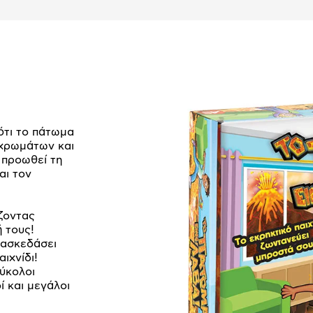
 ότι το πάτωμα
 χρωμάτων και
 προωθεί τη
αι τον
ίζοντας
ή τους!
ιασκεδάσει
ιχνίδι!
Εύκολοι
ί και μεγάλοι