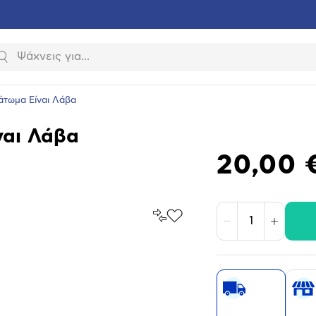
Αναζήτηση
άτωμα Είναι Λάβα
ναι Λάβα
20,00 
Σύγκρινέ
Προσθήκη
Μείωση
Αύξηση
το
στα
Αγαπημένα
υνση
ραφίας