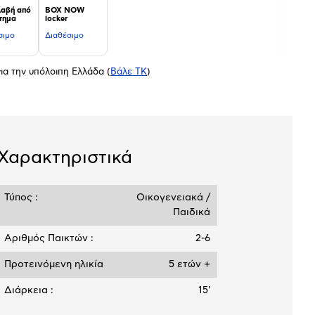
αβή από
BOX NOW
τημα
locker
σιμο
Διαθέσιμο
ια την υπόλοιπη Ελλάδα
(
Βάλε ΤΚ
)
Χαρακτηριστικά
Τύπος :
Οικογενειακά /
Παιδικά
Αριθμός Παικτών :
2-6
Προτεινόμενη ηλικία
5 ετών +
Διάρκεια :
15'