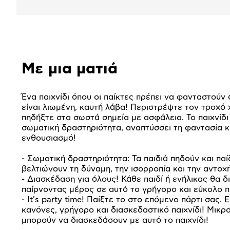
Αναλυτική
Με μια ματιά
παρουσίαση
Ένα παιχνίδι όπου οι παίκτες πρέπει να φανταστούν
είναι λιωμένη, καυτή λάβα! Περιστρέψτε τον τροχό
πηδήξτε στα σωστά σημεία με ασφάλεια. Το παιχνίδι
σωματική δραστηριότητα, αναπτύσσει τη φαντασία κ
ενθουσιασμό!
- Σωματική δραστηριότητα: Τα παιδιά πηδούν και πα
βελτιώνουν τη δύναμη, την ισορροπία και την αντοχ
- Διασκέδαση για όλους! Κάθε παιδί ή ενήλικας θα δ
παίρνοντας μέρος σε αυτό το γρήγορο και εύκολο πα
- It's party time! Παίξτε το στο επόμενο πάρτι σας. 
κανόνες, γρήγορο και διασκεδαστικό παιχνίδι! Μικρο
μπορούν να διασκεδάσουν με αυτό το παιχνίδι!