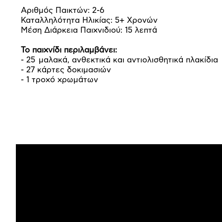
Αριθμός Παικτών: 2-6
Καταλληλότητα Ηλικίας: 5+ Χρονών
Μέση Διάρκεια Παιχνιδιού: 15 λεπτά
Το παιχνίδι περιλαμβάνει:
- 25 μαλακά, ανθεκτικά και αντιολισθητικά πλακίδια
- 27 κάρτες δοκιμασιών
- 1 τροχό χρωμάτων