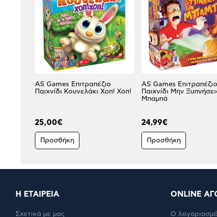
AS Games Επιτραπέζιο
AS Games Επιτραπέζι
Παιχνίδι Κουνελάκι Χοπ! Χοπ!
Παιχνίδι Μην Ξυπνήσει
Μπαμπά
25,00€
24,99€
Προσθήκη
Προσθήκη
Η ΕΤΑΙΡΕΙΑ
ONLINE ΑΓ
Σχετικά με μας
Ο λογαριασμό