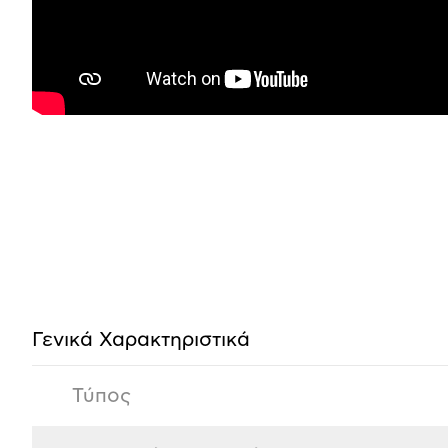
Προδιαγραφές
προϊόντος
Γενικά Χαρακτηριστικά
Τύπος