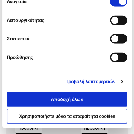
Αναγκαία
συγκατάθεσης
Δες τι κλίκαραν όσοι είδαν το ίδιο
Λειτουργικότητας
προϊόν με εσένα!
Στατιστικά
Προώθησης
Προβολή λεπτομερειών
AS Παιχνίδι με Κάρτες Dark
AS Παιχνίδι με Κάρτες Da
Deck Με Το Πουλί Στο Χέρι
Deck MindF@ck
Αποδοχή όλων
7,99€
Χρησιμοποιήστε μόνο τα απαραίτητα cookies
5,99€
7,99€
Προσθήκη
Προσθήκη