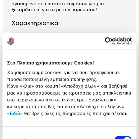
αγαπημένο σου ποτό κι ετοιμάσου για μια
ξεκαρδιστική νύχτα με την παρέα σου!
Χαρακτηριστικά
Τύπος :
Ενηλίκων
Αριθμός Παικτών :
3+
Προτεινόμενη ηλικία
18 ετών +
Στο Πλαίσιο χρησιμοποιούμε Cookies!
Χρησιμοποιούμε cookies, για να σου προσφέρουμε
προσωποποιημένη εμπειρία περιήγησης.
Αναλυτική
Κάνε «κλικ» στο κουμπί
«Αποδοχή όλων»
και βοήθησέ
Αναλυτική παρουσίαση
μας να προσαρμόσουμε τις προτάσεις μας αποκλειστικά
παρουσίαση
στο περιεχόμενο που σε ενδιαφέρει. Εναλλακτικά
κλίκαρε αυτά που θες και πάτα
«Αποδοχή επιλογών»
!
Προδιαγραφές
Χαρακτηριστικά
«Εδώ»
θα βρεις όλες τις πληροφορίες που χρειάζεσαι.
προϊόντος
Αξιολογήσεις
Αξιολογήσεις
Επιλογή