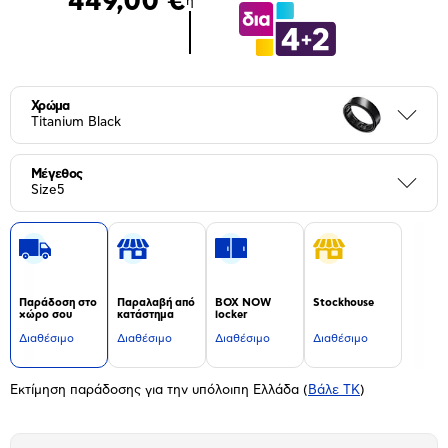
449,00 €
ή
Χρώμα
Περι
Titanium Black
Μέγεθος
Περι
Size5
Παράδοση στο
Παραλαβή από
BOX NOW
Stockhouse
χώρο σου
κατάστημα
locker
Διαθέσιμο
Διαθέσιμο
Διαθέσιμο
Διαθέσιμο
Εκτίμηση παράδοσης για την υπόλοιπη Ελλάδα
(
Βάλε ΤΚ
)