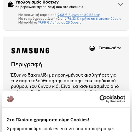
Υπολογισμός δόσεων
Άνοιξε
Επιβεβαίωσε την επιλογή σου στο checkout
το
μπλοκ
Με πιστωτική κάρτα από
9,08 € / μήνα σε 60 δόσεις
Πιστωτική κάρτα
Με το πρόγραμμα Δια 4+2 από
76,33 € / μήνα σε 6 άτοκες δόσεις
Μήνα-Μήνα
19,98 € / μήνα σε 28 δόσεις
Πλαίσιο δια 4+2
Μήνα Μήνα
Εκτύπωσέ το
Αριθμός δόσεων
Ποσό/Μήνα
9,08 €
Περιγραφή
Έξυπνο δαχτυλίδι με προηγμένους αισθητήρες για
την παρακολούθηση της άσκησης, του καρδιακού
ρυθμού, του ύπνου κ.ά. Είναι κατασκευασμένο από
τιτάνιο, αδιάβροχο και έχει μπαταρία διάρκειας έως
7 ημέρων.
2 Έτη εγγύηση Προμηθευτή
Πληροφορίες
Στο Πλαίσιο χρησιμοποιούμε Cookies!
Χρησιμοποιούμε cookies, για να σου προσφέρουμε
Χαρακτηριστικά