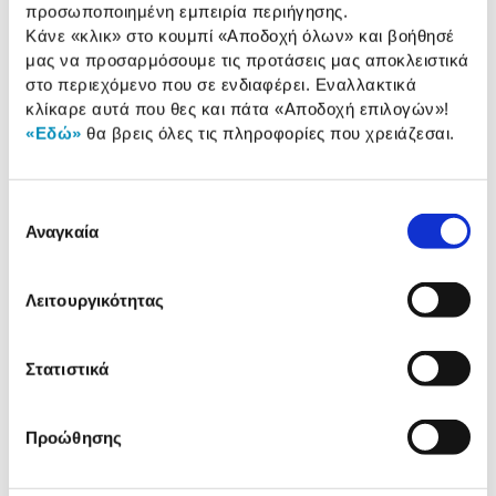
προσωποποιημένη εμπειρία περιήγησης.
Κάνε «κλικ» στο κουμπί
«Αποδοχή όλων»
και βοήθησέ
Τύπος
Smart Ring
μας να προσαρμόσουμε τις προτάσεις μας αποκλειστικά
στο περιεχόμενο που σε ενδιαφέρει. Εναλλακτικά
Αυτονομία Μπαταρίας
έως 7 ημέρες
κλίκαρε αυτά που θες και πάτα
«Αποδοχή επιλογών»
!
Συμβατότητα Λογισμικού
Android
«Εδώ»
θα βρεις όλες τις πληροφορίες που χρειάζεσαι.
Αδιάβροχα
Waterproof (100 m)
Επιλογή
Αναγκαία
συγκατάθεσης
Αναλυτική
Αναλυτική παρουσίαση
παρουσίαση
Λειτουργικότητας
Προδιαγραφές
Χαρακτηριστικά
Στατιστικά
προϊόντος
Αξιολογήσεις
Αξιολογήσεις
Προώθησης