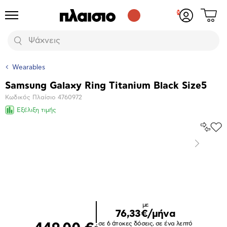
Δες
Προϊόντα
Σύνδεση
το
ή
καλάθι
εγγραφή
Αναζήτηση
σου
Wearables
Samsung Galaxy Ring Titanium Black Size5
Βασικά
Κωδικός Πλαίσιο
4760972
χαρακτηριστικά
Εξέλιξη τιμής
Σύγκρ
Προ
το
στα
Επόμενο
Αγα
Μεγέθυνση
φωτογραφίας
Επόμενο
με
76,33€/μήνα
σε 6 άτοκες δόσεις, σε ένα λεπτό