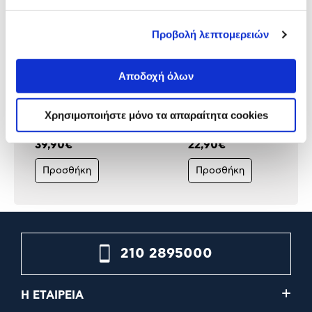
Προβολή λεπτομερειών
Αποδοχή όλων
Xiaomi Redmi Watch 5 Active
Sentio Smartwatch OmniF
Black
Amoled Black
Χρησιμοποιήστε μόνο τα απαραίτητα cookies
26,90€
39,90€
22,90€
Προσθήκη
Προσθήκη
210 2895000
Η ΕΤΑΙΡΕΙΑ