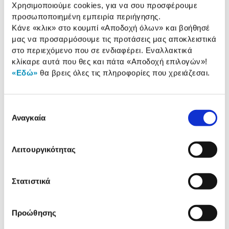
Χρησιμοποιούμε cookies, για να σου προσφέρουμε
Αδιάβροχο:
Splashproof
προσωποποιημένη εμπειρία περιήγησης.
Κάνε «κλικ» στο κουμπί
«Αποδοχή όλων»
και βοήθησέ
μας να προσαρμόσουμε τις προτάσεις μας αποκλειστικά
Αναλυτική
στο περιεχόμενο που σε ενδιαφέρει. Εναλλακτικά
Αναλυτική παρουσίαση
κλίκαρε αυτά που θες και πάτα
«Αποδοχή επιλογών»
!
παρουσίαση
«Εδώ»
θα βρεις όλες τις πληροφορίες που χρειάζεσαι.
Προδιαγραφές
Χαρακτηριστικά
προϊόντος
Επιλογή
Αξιολογήσεις
Αναγκαία
συγκατάθεσης
Αξιολογήσεις
Λειτουργικότητας
Δες τι κλίκαραν όσοι είδαν το ίδιο
προϊόν με εσένα!
Στατιστικά
Προώθησης