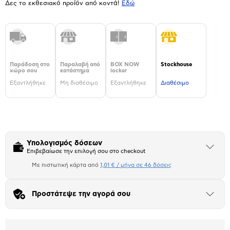
Δες το εκθεσιακό προϊόν από κοντά!
Eδώ
Παράδοση στο
Παραλαβή από
BOX NOW
Stockhouse
χώρο σου
κατάστημα
locker
Εξαντλήθηκε
Μη διαθέσιμο
Εξαντλήθηκε
Διαθέσιμο
Υπολογισμός δόσεων
Άνοιξε
Επιβεβαίωσε την επιλογή σου στο checkout
το
μπλοκ
Με πιστωτική κάρτα από
1,01 € / μήνα σε 46 δόσεις
Πιστωτική κάρτα
Προστάτεψε την αγορά σου
Αριθμός δόσεων
Ποσό/Μήνα
Άνοιξε
το
1,01 €
μπλοκ