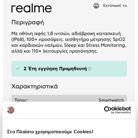
Εκτύπωσέ το
Περιγραφή
Με οθόνη αφής 1,8 ιντσών, αδιάβροχη κατασκευή
(IP68), 100+ προσόψεις, αισθητήρα μέτρησης SpO2
και καρδιακών παλμών, Sleep και Stress Monitoring,
αλλά και 110+ λειτουργίες προπόνησης.
2 Έτη εγγύηση Προμηθευτή
Πληροφορίες
Χαρακτηριστικά
Τύπος:
Smartwatch
Αυτονομία Μπαταρίας:
έως 7 ημέρες
Συμβατότητα
iOS / Android
Λογισμικού:
Στο Πλαίσιο χρησιμοποιούμε Cookies!