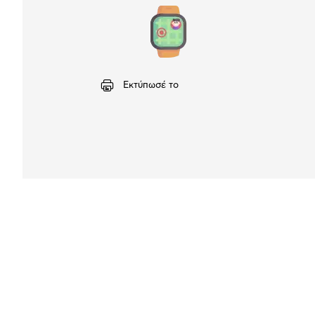
Εκτύπωσέ το
Αναλυτική
παρουσίαση