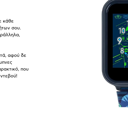
ε κάθε
ήτων σου.
αράλληλα,
στά, αφού δε
ξυπνες
πρακτικό, που
αντεβού!