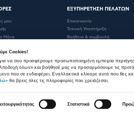
ΟΡΕΣ
ΕΞΥΠΗΡΕΤΗΣΗ ΠΕΛΑΤΩΝ
ς μου
Επικοινωνία
μής
Τεχνική Υποστήριξη
α Μήνα
Βοήθεια & συμβουλή
ολής
Πορεία παραγγελίας
ύμε Cookies!
Πορεία επισκευής
 για να σου προσφέρουμε προσωποποιημένη εμπειρία περιήγη
Όροι εμπορικών ενεργειών
Αποδοχή όλων»
και βοήθησέ μας να προσαρμόσουμε τις προτά
Καταστήματα
μενο που σε ενδιαφέρει. Εναλλακτικά κλίκαρε αυτά που θες κα
δώ»
θα βρεις όλες τις πληροφορίες που χρειάζεσαι.
ειτουργικότητας
Στατιστικά
Προώ