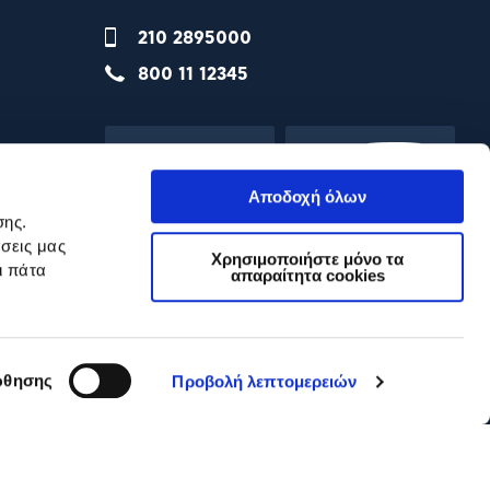
210 2895000
800 11 12345
Αποδοχή όλων
σης.
σεις μας
Χρησιμοποιήστε μόνο τα
ι πάτα
απαραίτητα cookies
θησης
Προβολή λεπτομερειών