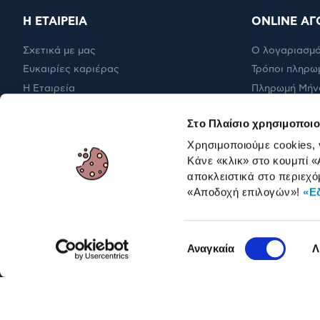
Η ΕΤΑΙΡΕΙΑ
ONLINE ΑΓ
Σχετικά με μας
Ο λογαριασμό
Ευκαιρίες καριέρας
Τρόποι πληρω
Η Εταιρεία
Πληρωμή Μήν
Εταιρική υπευθυνότητα
Έξοδα αποστ
Στο Πλαίσιο χρησιμοποιο
RBA Membership Status
Επιστροφές
Χρησιμοποιούμε cookies,
Κάνε «κλικ» στο κουμπί
«
αποκλειστικά στο περιεχό
ΓΙΑ ΕΠΑΓΓΕΛΜΑΤΙΕΣ
«Αποδοχή επιλογών»
!
«Ε
Επιλογή
Αναγκαία
Λ
συγκατάθεσης