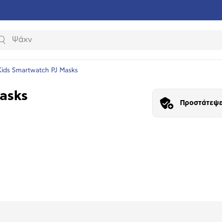
Αναζήτηση
Kids Smartwatch PJ Masks
asks
Προστάτεψε
υνση
ραφίας