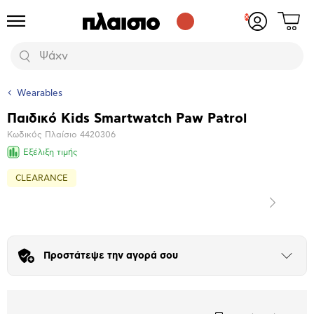
Δες
Προϊόντα
Σύνδεση
το
ή
καλάθι
εγγραφή
Αναζήτηση
σου
Wearables
Παιδικό Kids Smartwatch Paw Patrol
Βασικά
Κωδικός Πλαίσιο
4420306
χαρακτηριστικά
Εξέλιξη τιμής
CLEARANCE
Επόμενο
Μεγέθυνση
φωτογραφίας
Προστάτεψε την αγορά σου
Άνοιξε
το
μπλοκ