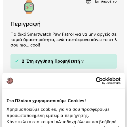
Εκτύπωσέ το
Περιγραφή
Παιδικό Smartwatch Paw Patrol για να μην αργείς σε
καμιά δραστηριότητα, ενώ ταυτόχρονα κάνει το στιλ
σου πιο… cool!
2 Έτη εγγύηση Προμηθευτή
Πληροφορίες
Χαρακτηριστικά
Τύπος:
Παιδικά Smartwatch
Στο Πλαίσιο χρησιμοποιούμε Cookies!
Χρησιμοποιούμε cookies, για να σου προσφέρουμε
Αναλυτική
προσωποποιημένη εμπειρία περιήγησης.
Αναλυτική παρουσίαση
Κάνε «κλικ» στο κουμπί
«Αποδοχή όλων»
και βοήθησέ
παρουσίαση