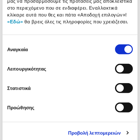
μας να προσαρμόσουμε τις προτάσεις μας αποκλειστικά
Προδιαγραφές
στο περιεχόμενο που σε ενδιαφέρει. Εναλλακτικά
Χαρακτηριστικά
κλίκαρε αυτά που θες και πάτα
«Αποδοχή επιλογών»
!
προϊόντος
«Εδώ»
θα βρεις όλες τις πληροφορίες που χρειάζεσαι.
Αξιολογήσεις
Αξιολογήσεις
Επιλογή
Αναγκαία
συγκατάθεσης
Δες τα HOT προϊόντα της
κατηγορίας «Wearables»
Λειτουργικότητας
Στατιστικά
Προώθησης
Προβολή λεπτομερειών
Huawei Watch Fit 4 White
Xiaomi Redmi Watch 6 Gr