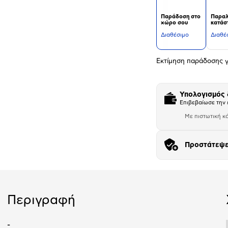
Παράδοση στο
Παραλ
χώρο σου
κατάσ
Διαθέσιμο
Διαθέ
Εκτίμηση παράδοσης γ
Υπολογισμός
Επιβεβαίωσε την 
Με πιστωτική κ
Προστάτεψε
Αριθμός δό
Περιγραφή
-