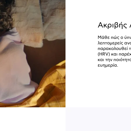
Ακριβής 
Μάθε πώς ο ύπν
λεπτομερείς αν
παρακολουθεί τ
(HRV) και παρέχ
και την ποιότητ
ευημερία.