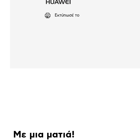
Εκτύπωσέ το
Αναλυτική
παρουσίαση
Με μια ματιά!