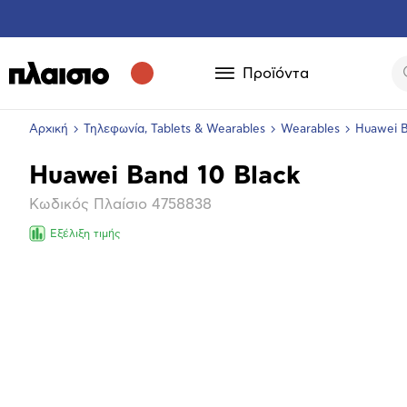
Προϊόντα
Αρχική
Τηλεφωνία, Tablets & Wearables
Wearables
Huawei B
Huawei Band 10 Black
Βασικά
Κωδικός Πλαίσιο
4758838
χαρακτηριστικά
Εξέλιξη τιμής
Επόμενο
Μεγέθ
φωτογ