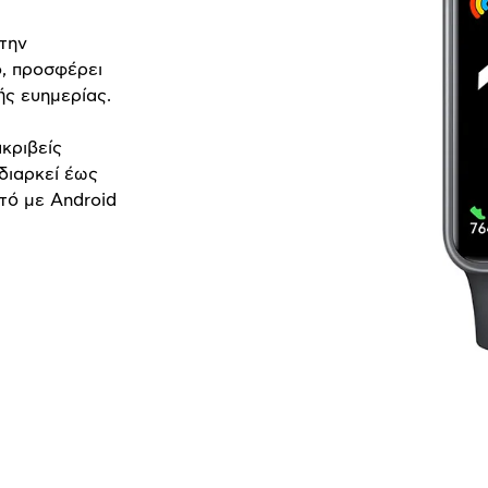
 την
, προσφέρει
ής ευημερίας.
κριβείς
διαρκεί έως
ατό με Android