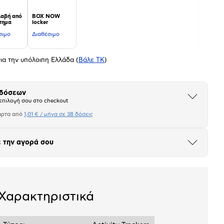
αβή από
BOX NOW
τημα
locker
σιμο
Διαθέσιμο
ια την υπόλοιπη Ελλάδα
(
Βάλε ΤΚ
)
 δόσεων
Άνοιξε
επιλογή σου στο checkout
το
μπλοκ
άρτα από
1,01 € / μήνα σε 38 δόσεις
Πιστωτική κάρτα
 την αγορά σου
σεων
Ποσό/Μήνα
Άνοιξε
το
1,01 €
μπλοκ
Χαρακτηριστικά