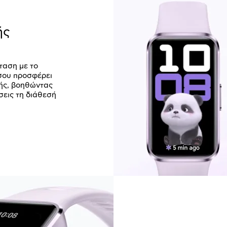
ής
ταση με το
σου προσφέρει
ής, βοηθώντας
ώσεις τη διάθεσή