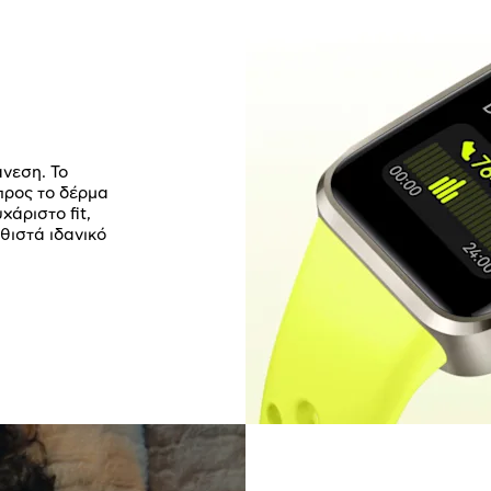
νεση. Το
προς το δέρμα
άριστο fit,
θιστά ιδανικό