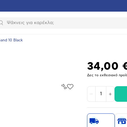
Αναζήτηση
and 10 Black
34,00 
Δες το εκθεσιακό προϊ
Σύγκρινέ
Προσθήκη
το
στα
Μείωση
Αύξηση
Αγαπημένα
υνση
ραφίας