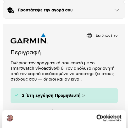
Πλαίσιο δια 4+2
Προστάτεψε την αγορά σου
Μήνα Μήνα
Άνοιξε
το
μπλοκ
Αριθμός δόσεων
Ποσό/Μήνα
5,46 €
Εκτύπωσέ το
Περιγραφή
Γνώρισε τον πραγματικό σου εαυτό με το
smartwatch vívoactive® 6, τον απόλυτο προπονητή
από τον καρπό σχεδιασμένο να υποστηρίζει στους
στόχους σου — όποιοι και αν είναι.
2 Έτη εγγύηση Προμηθευτή
Πληροφορίες
Χαρακτηριστικά
Τύπος:
Smartwatch