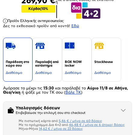
269,90 €
ή
Κέρδος
10%
Προϊόν Ελληνικής αντιπροσωπείας
Δες το εκθεσιακό προϊόν από κοντά!
Eδώ
Παράδοση στο
Παραλαβή από
BOX NOW
Stockhouse
χώρο σου
κατάστημα
locker
Διαθέσιμο
Διαθέσιμο
Διαθέσιμο
Διαθέσιμο
Αγόρασε το μέχρι τις
15:30
και παράλαβέ το
Αύριο 11/8 σε Αθήνα,
Θεσ/νίκη
ή ψάξε με τον ΤΚ σου
(
Βάλε ΤΚ
)
Υπολογισμός δόσεων
Άνοιξε
Επιβεβαίωσε την επιλογή σου στο checkout
το
μπλοκ
Με πιστωτική κάρτα από
5,46 € / μήνα σε 60 δόσεις
Πιστωτική κάρτα
Με το πρόγραμμα Δια 4+2 από
46,48 € / μήνα σε 6 άτοκες δόσεις
Μήνα-Μήνα
14,62 € / μήνα σε 22 δόσεις