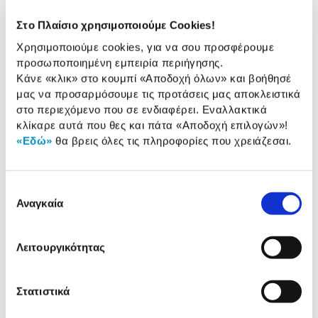
Αυτονομία Μπαταρίας:
έως 11 ημέρες
Στο Πλαίσιο χρησιμοποιούμε Cookies!
Συμβατότητα
iOS / Android
Χρησιμοποιούμε cookies, για να σου προσφέρουμε
Λογισμικού:
προσωποποιημένη εμπειρία περιήγησης.
Κάνε «κλικ» στο κουμπί
«Αποδοχή όλων»
και βοήθησέ
Αδιάβροχο:
Waterproof (50 m)
μας να προσαρμόσουμε τις προτάσεις μας αποκλειστικά
στο περιεχόμενο που σε ενδιαφέρει. Εναλλακτικά
κλίκαρε αυτά που θες και πάτα
«Αποδοχή επιλογών»
!
«Εδώ»
θα βρεις όλες τις πληροφορίες που χρειάζεσαι.
Αναλυτική
Αναλυτική παρουσίαση
παρουσίαση
Επιλογή
Προδιαγραφές
Αναγκαία
Χαρακτηριστικά
συγκατάθεσης
προϊόντος
Αξιολογήσεις
Λειτουργικότητας
Αξιολογήσεις
Στατιστικά
Όσοι είδαν αυτό τo προϊόν, είδαν