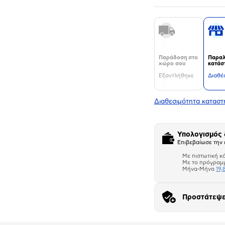
Παράδοση στο
Παραλ
χώρο σου
κατάσ
Εξαντλήθηκε
Διαθέ
Διαθεσιμότητα κατασ
Υπολογισμός
Επιβεβαίωσε την 
Με πιστωτική κ
Με το πρόγραμ
Μήνα-Μήνα
19,
Προστάτεψε
Αριθμός δό