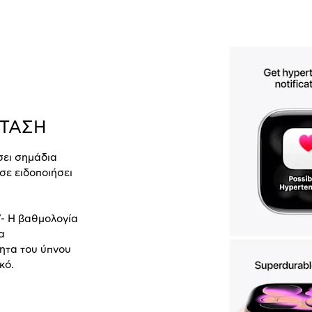
ΡΤΑΣΗ
σει σημάδια
σε ειδοποιήσει
 Η βαθμολογία
α
τητα του ύπνου
κό.