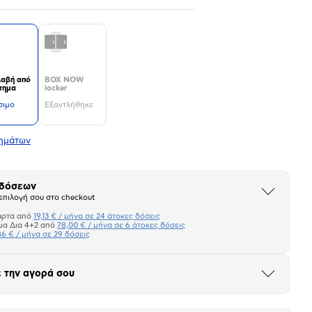
αβή από
BOX NOW
τημα
locker
σιμο
Εξαντλήθηκε
τημάτων
 δόσεων
Άνοιξε
επιλογή σου στο checkout
το
μπλοκ
άρτα από
19,13 € / μήνα σε 24 άτοκες δόσεις
Πιστωτική κάρτα
μα Δια 4+2 από
78,00 € / μήνα σε 6 άτοκες δόσεις
86 € / μήνα σε 29 δόσεις
Πλαίσιο δια 4+2
 την αγορά σου
Μήνα Μήνα
Άνοιξε
το
μπλοκ
σεων
Ποσό/Μήνα