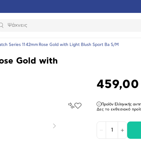
Αναζήτηση
tch Series 11 42mm Rose Gold with Light Blush Sport Ba S/M
ose Gold with
459,00
Προϊόν Ελληνικής αντ
Σύγκρινέ
Προσθήκη
Δες το εκθεσιακό προϊ
το
στα
Αγαπημένα
υνση
ραφίας
Επόμενο
Μείωση
Αύξηση