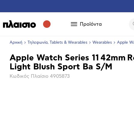
Προϊόντα
Αρχική
Τηλεφωνία, Tablets & Wearables
Wearables
Apple Wa
Apple Watch Series 11 42mm R
Βασικά
Light Blush Sport Ba S/M
χαρακτηριστικά
Κωδικός Πλαίσιο
4905873
Επόμενο
Μεγέθ
φωτογ