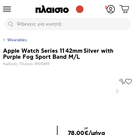
Δες
Προϊόντα
Σύνδεση
το
ή
καλάθι
εγγραφή
Αναζήτηση
σου
Wearables
Apple Watch Series 11 42mm Silver with
Βασικά
Purple Fog Sport Band M/L
χαρακτηριστικά
Κωδικός Πλαίσιο
4905849
Σύγκρ
Προ
το
στα
Επόμενο
Αγα
Μεγέθυνση
φωτογραφίας
Επόμενο
με
78,00€/μήνα