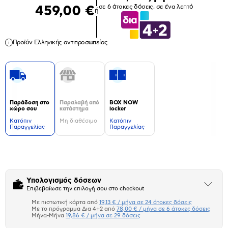
σε 6 άτοκες δόσεις, σε ένα λεπτό
459,00 €
ή
Προϊόν Ελληνικής αντιπροσωπείας
Παράδοση στο
Παραλαβή από
BOX NOW
χώρο σου
κατάστημα
locker
Kατόπιν
Μη διαθέσιμο
Kατόπιν
Παραγγελίας
Παραγγελίας
Δεν
υπάρχουν
επιπλέον
πληροφορίες.
Υπολογισμός δόσεων
Άνοιξε
Επιβεβαίωσε την επιλογή σου στο checkout
το
μπλοκ
Με πιστωτική κάρτα από
19,13 € / μήνα σε 24 άτοκες δόσεις
Πιστωτική κάρτα
Με το πρόγραμμα Δια 4+2 από
78,00 € / μήνα σε 6 άτοκες δόσεις
Μήνα-Μήνα
19,86 € / μήνα σε 29 δόσεις
Πλαίσιο δια 4+2