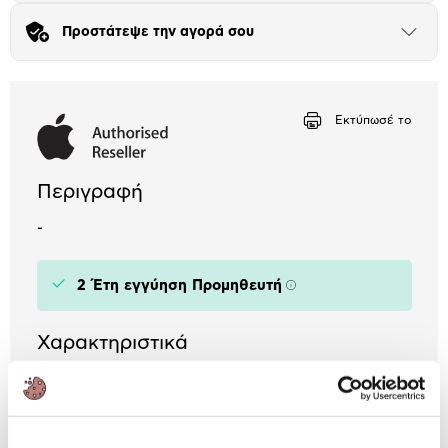
Προστάτεψε την αγορά σου
Μήνα Μήνα
Άνοιξε
το
μπλοκ
Αριθμός δόσεων
Ποσό/Μήνα
19,13 €
Εκτύπωσέ το
Περιγραφή
-
2 Έτη εγγύηση Προμηθευτή
Πληροφορίες
Χαρακτηριστικά
Τύπος:
Smartwatch
Αυτονομία Μπαταρίας:
έως 24 ώρες