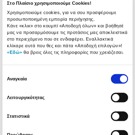
Στο Πλαίσιο χρησιμοποιούμε Cookies!
Συμβατότητα
iOS
Λογισμικού:
Χρησιμοποιούμε cookies, για να σου προσφέρουμε
προσωποποιημένη εμπειρία περιήγησης.
Αδιάβροχο:
Waterproof (50 m)
Κάνε «κλικ» στο κουμπί
«Αποδοχή όλων»
και βοήθησέ
μας να προσαρμόσουμε τις προτάσεις μας αποκλειστικά
στο περιεχόμενο που σε ενδιαφέρει. Εναλλακτικά
κλίκαρε αυτά που θες και πάτα
«Αποδοχή επιλογών»
!
Αναλυτική
Αναλυτική παρουσίαση
«Εδώ»
θα βρεις όλες τις πληροφορίες που χρειάζεσαι.
παρουσίαση
Προδιαγραφές
Χαρακτηριστικά
Επιλογή
προϊόντος
Αναγκαία
συγκατάθεσης
Αξιολογήσεις
Αξιολογήσεις
Λειτουργικότητας
Δες τι κλίκαραν όσοι είδαν το ίδιο
Στατιστικά
προϊόν με εσένα!
Προώθησης