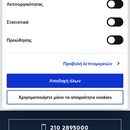
Λειτουργικότητας
Στατιστικά
Προώθησης
Xiaomi Braided Q-Release
Xiaomi Leather Q-Release
Προβολή λεπτομερειών
Strap (Purple)
Strap (Orange)
Αποδοχή όλων
14,90€
6,90€
Προσθήκη
Προσθήκη
Χρησιμοποιήστε μόνο τα απαραίτητα cookies
210 2895000