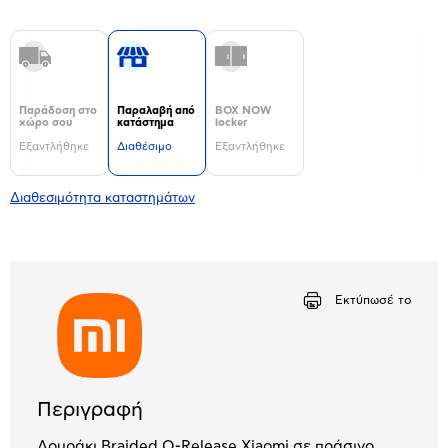
Παράδοση στο
Παραλαβή από
BOX NOW
χώρο σου
κατάστημα
locker
Εξαντλήθηκε
Διαθέσιμο
Εξαντλήθηκε
Διαθεσιμότητα καταστημάτων
Εκτύπωσέ το
Περιγραφή
Λουράκι Braided Q-Release Xiaomi σε πράσινο