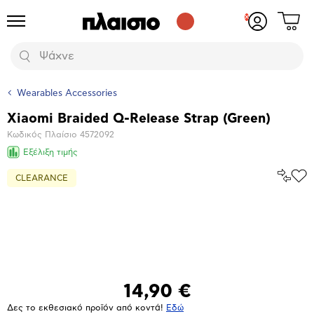
Δες
Προϊόντα
Σύνδεση
το
ή
καλάθι
εγγραφή
Αναζήτηση
σου
Wearables Accessories
Xiaomi Braided Q-Release Strap (Green)
Βασικά
Κωδικός Πλαίσιο
4572092
χαρακτηριστικά
Εξέλιξη τιμής
Σύγκρ
CLEARANCE
Προ
το
στα
Αγα
Μεγέθυνση
φωτογραφίας
14,90 €
Δες το εκθεσιακό προϊόν από κοντά!
Eδώ