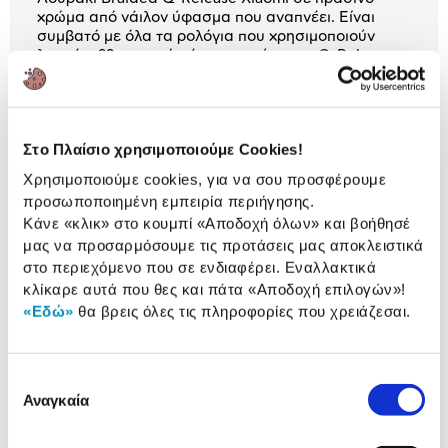
χρώμα από νάιλον ύφασμα που αναπνέει. Είναι
συμβατό με όλα τα ρολόγια που χρησιμοποιούν
λουράκι 22mm, ενώ χάρη στο σύστημα Q-Release
αφαιρείται πανεύκολα!
Στο Πλαίσιο χρησιμοποιούμε Cookies!
Αναλυτική
Χρησιμοποιούμε cookies, για να σου προσφέρουμε
Αναλυτική παρουσίαση
παρουσίαση
προσωποποιημένη εμπειρία περιήγησης.
Κάνε «κλικ» στο κουμπί
«Αποδοχή όλων»
και βοήθησέ
Προδιαγραφές
μας να προσαρμόσουμε τις προτάσεις μας αποκλειστικά
Χαρακτηριστικά
στο περιεχόμενο που σε ενδιαφέρει. Εναλλακτικά
προϊόντος
κλίκαρε αυτά που θες και πάτα
«Αποδοχή επιλογών»
!
Αξιολογήσεις
«Εδώ»
θα βρεις όλες τις πληροφορίες που χρειάζεσαι.
Αξιολογήσεις
Επιλογή
Δες τι κλίκαραν όσοι είδαν το ίδιο
Αναγκαία
συγκατάθεσης
προϊόν με εσένα!