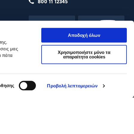
800 11 12345
Αποδοχή όλων
σης.
σεις μας
Χρησιμοποιήστε μόνο τα
ι πάτα
απαραίτητα cookies
θησης
Προβολή λεπτομερειών