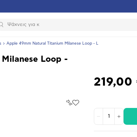
Αναζήτηση
s
Apple 49mm Natural Titanium Milanese Loop - L
Milanese Loop -
219,00
Σύγκρινέ
Προσθήκη
το
στα
Αγαπημένα
υνση
Μείωση
Αύξηση
ραφίας