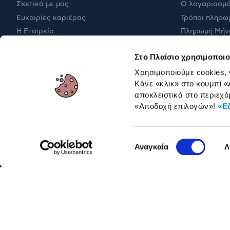
Σχετικά με μας
Ο λογαριασμό
Ευκαιρίες καριέρας
Τρόποι πληρω
Η Εταιρεία
Πληρωμή Μήν
Εταιρική υπευθυνότητα
Έξοδα αποστ
Στο Πλαίσιο χρησιμοποιο
RBA Membership Status
Επιστροφές
Χρησιμοποιούμε cookies,
Κάνε «κλικ» στο κουμπί
«
αποκλειστικά στο περιεχό
ΓΙΑ ΕΠΑΓΓΕΛΜΑΤΙΕΣ
«Αποδοχή επιλογών»
!
«Ε
Επιλογή
Αναγκαία
Λ
συγκατάθεσης