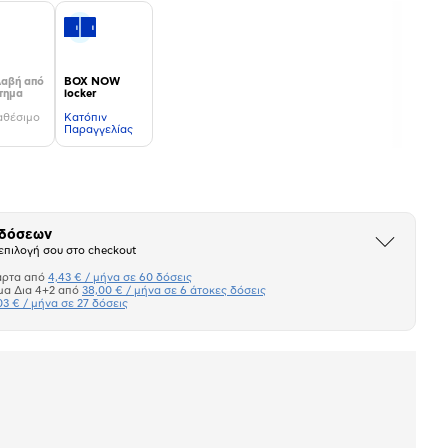
αβή από
BOX NOW
τημα
locker
αθέσιμο
Kατόπιν
Παραγγελίας
 δόσεων
Άνοιξε
επιλογή σου στο checkout
το
μπλοκ
άρτα από
4,43 € / μήνα σε 60 δόσεις
Πιστωτική κάρτα
μα Δια 4+2 από
38,00 € / μήνα σε 6 άτοκες δόσεις
03 € / μήνα σε 27 δόσεις
Πλαίσιο δια 4+2
Μήνα Μήνα
σεων
Ποσό/Μήνα
4,43 €