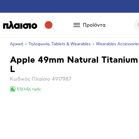
Προϊόντα
Αρχική
Τηλεφωνία, Tablets & Wearables
Wearables Accessorie
Apple 49mm Natural Titanium 
Βασικά
L
χαρακτηριστικά
Κωδικός Πλαίσιο
4917987
Εξέλιξη τιμής
Επόμενο
Μεγέθ
φωτογ