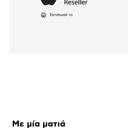
Εκτύπωσέ το
Αναλυτική
παρουσίαση
Με μία ματιά