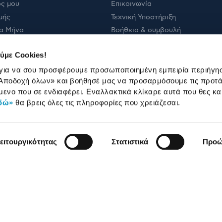
ς μου
Επικοινωνία
μής
Τεχνική Υποστήριξη
α Μήνα
Βοήθεια & συμβουλή
ολής
Πορεία παραγγελίας
ύμε Cookies!
Πορεία επισκευής
 για να σου προσφέρουμε προσωποποιημένη εμπειρία περιήγη
Όροι εμπορικών ενεργειών
Αποδοχή όλων»
και βοήθησέ μας να προσαρμόσουμε τις προτά
Καταστήματα
μενο που σε ενδιαφέρει. Εναλλακτικά κλίκαρε αυτά που θες κα
δώ»
θα βρεις όλες τις πληροφορίες που χρειάζεσαι.
ειτουργικότητας
Στατιστικά
Προώ