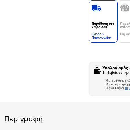
Παράδοση στο
Παραλ
χώρο σου
κατάσ
Kατόπιν
Μη δι
Παραγγελίας
Δεν
υπάρχουν
επιπλέον
πληροφορίες.
Υπολογισμός
Επιβεβαίωσε την 
Με πιστωτική κ
Με το πρόγραμ
Μήνα-Μήνα
10,
Περιγραφή
Αριθμός δό