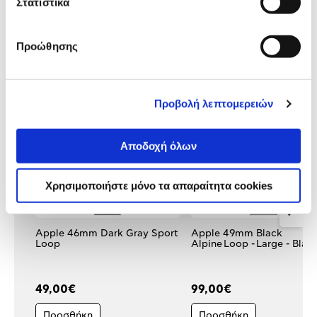
Στατιστικά
Προώθησης
Κάτι μας λέει πως τα παρακάτω
προϊόντα σε ενδιαφέρουν!
Προβολή λεπτομερειών
Αποδοχή όλων
Χρησιμοποιήστε μόνο τα απαραίτητα cookies
Apple 46mm Dark Gray Sport
Apple 49mm Black
Loop
Alpine Loop - Large - Blac
49,00€
99,00€
Προσθήκη
Προσθήκη