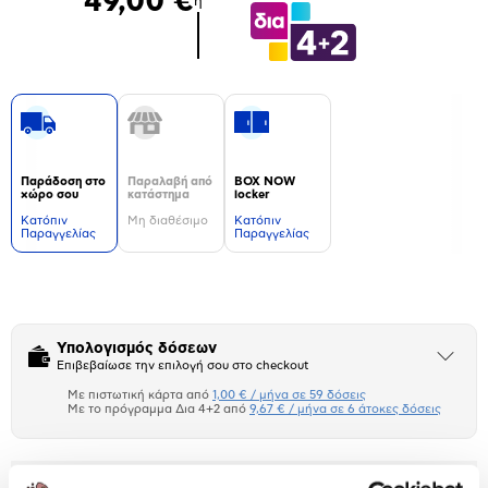
49,00 €
ή
Παράδοση στο
Παραλαβή από
BOX NOW
χώρο σου
κατάστημα
locker
Kατόπιν
Μη διαθέσιμο
Kατόπιν
Παραγγελίας
Παραγγελίας
Δεν
υπάρχουν
επιπλέον
πληροφορίες.
Υπολογισμός δόσεων
Άνοιξε
Επιβεβαίωσε την επιλογή σου στο checkout
το
μπλοκ
Με πιστωτική κάρτα από
1,00 € / μήνα σε 59 δόσεις
Πιστωτική κάρτα
Με το πρόγραμμα Δια 4+2 από
9,67 € / μήνα σε 6 άτοκες δόσεις
Πλαίσιο δια 4+2