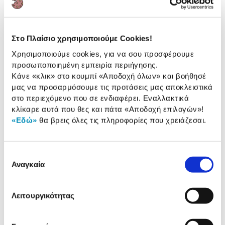
Αριθμός δόσεων
Ποσό/Μήνα
Εκτύπωσέ το
1,00 €
Στο Πλαίσιο χρησιμοποιούμε Cookies!
Περιγραφή
Χρησιμοποιούμε cookies, για να σου προσφέρουμε
Μαλακό, ελαφρύ και αναπνεύσιμο λουράκι 46mm,
προσωποποιημένη εμπειρία περιήγησης.
με γάντζο για γρήγορη ρύθμιση και διπλή ύφανση
Κάνε «κλικ» στο κουμπί
«Αποδοχή όλων»
και βοήθησέ
που απομακρύνει την υγρασία. Κατασκευασμένο
μας να προσαρμόσουμε τις προτάσεις μας αποκλειστικά
από ανακυκλωμένα υλικά για άνεση και οικολογική
στο περιεχόμενο που σε ενδιαφέρει. Εναλλακτικά
συνείδηση.
κλίκαρε αυτά που θες και πάτα
«Αποδοχή επιλογών»
!
«Εδώ»
θα βρεις όλες τις πληροφορίες που χρειάζεσαι.
Αναλυτική
Επιλογή
Αναλυτική παρουσίαση
παρουσίαση
Αναγκαία
συγκατάθεσης
Προδιαγραφές
Χαρακτηριστικά
Λειτουργικότητας
προϊόντος
Αξιολογήσεις
Αξιολογήσεις