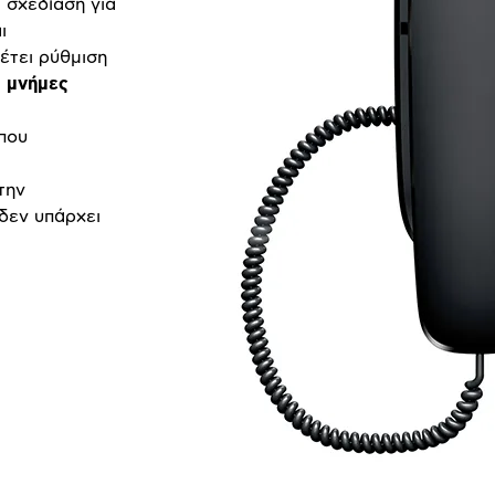
 σχεδίαση για
ι
έτει ρύθμιση
0 μνήμες
α
που
την
 δεν υπάρχει