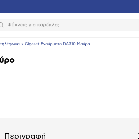
Αναζήτηση
 τηλέφωνα
Gigaset Ενσύρματο DA310 Mαύρο
ύρο
υνση
ραφίας
Περιγραφή