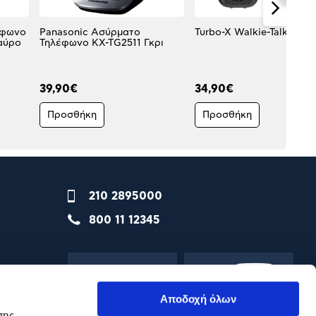
έφωνο
Panasonic Ασύρματο
Turbo-X Walkie-Talkie P
αύρο
Τηλέφωνο KX-TG2511 Γκρι
39,90€
34,90€
Προσθήκη
Προσθήκη
210 2895000
800 11 12345
Αποδοχή όλων
σης.