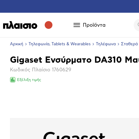
Προϊόντα
Αρχική
Τηλεφωνία, Tablets & Wearables
Τηλέφωνα
Σταθερά
Gigaset Ενσύρματο DA310 Mα
Βασικά
Κωδικός Πλαίσιο
1760629
χαρακτηριστικά
Εξέλιξη τιμής
Επόμενο
Μεγέθ
φωτογ