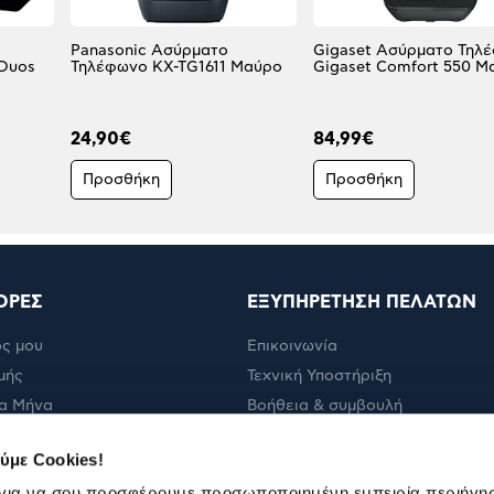
Panasonic Ασύρματο
Gigaset Ασύρματο Τηλ
Duos
Τηλέφωνο KX-TG1611 Μαύρο
Gigaset Comfort 550 Μ
24,90€
84,99€
Προσθήκη
Προσθήκη
ΟΡΕΣ
ΕΞΥΠΗΡΕΤΗΣΗ ΠΕΛΑΤΩΝ
ς μου
Επικοινωνία
μής
Τεχνική Υποστήριξη
α Μήνα
Βοήθεια & συμβουλή
ολής
Πορεία παραγγελίας
ύμε Cookies!
Πορεία επισκευής
 για να σου προσφέρουμε προσωποποιημένη εμπειρία περιήγη
Όροι εμπορικών ενεργειών