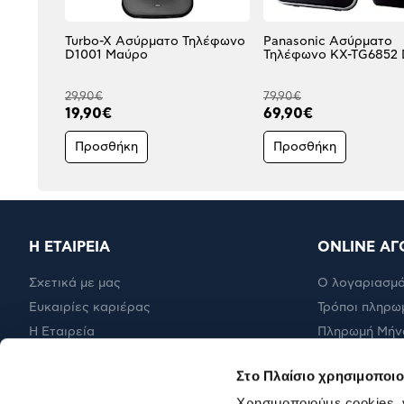
Turbo-X Ασύρματο Τηλέφωνο
Panasonic Ασύρματο
D1001 Μαύρο
Τηλέφωνο KX-TG6852 
29,90€
79,90€
19,90€
69,90€
Προσθήκη
Προσθήκη
Η ΕΤΑΙΡΕΙΑ
ONLINE ΑΓ
Σχετικά με μας
Ο λογαριασμό
Ευκαιρίες καριέρας
Τρόποι πληρω
Η Εταιρεία
Πληρωμή Μήν
Εταιρική υπευθυνότητα
Έξοδα αποστ
Στο Πλαίσιο χρησιμοποιο
RBA Membership Status
Επιστροφές
Χρησιμοποιούμε cookies,