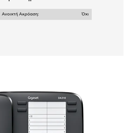
Ανοιχτή Ακρόαση:
Όχι