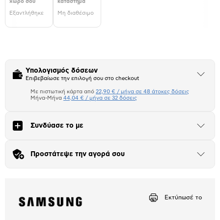
χώρο σου
κατάστημα
Εξαντλήθηκε
Μη διαθέσιμο
Υπολογισμός δόσεων
Άνοιξε
Επιβεβαίωσε την επιλογή σου στο checkout
το
μπλοκ
Με πιστωτική κάρτα από
22,90 € / μήνα σε 48 άτοκες δόσεις
Πιστωτική κάρτα
Μήνα-Μήνα
44,04 € / μήνα σε 32 δόσεις
Μήνα Μήνα
Συνδύασε το με
Άνοιξε
το
Αριθμός δόσεων
Ποσό/Μήνα
μπλοκ
22,90 €
Προστάτεψε την αγορά σου
Άνοιξε
το
μπλοκ
Εκτύπωσέ το