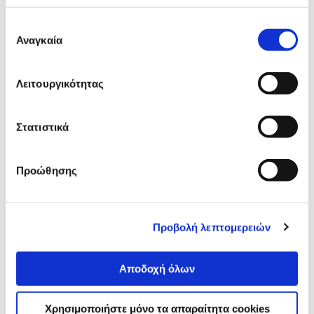
Samsung Φορτιστής GaN 1 Θέσης
Επιλογή
45W Μαύρο Με Καλώδιο
Αναγκαία
συγκατάθεσης
52,90 €
Προσθήκη
Λειτουργικότητας
Samsung Galaxy Buds 3 Pro Silver
Στατιστικά
249,90 €
Προώθησης
Προσθήκη
Samsung Θήκη Back Cover για
Προβολή λεπτομερειών
Samsung Galaxy S25 Ultra
Διάφανη
14,90 €
Αποδοχή όλων
Προσθήκη
Χρησιμοποιήστε μόνο τα απαραίτητα cookies