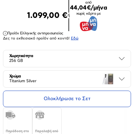
από
44,04€/μήνα
1.099,00 €
χωρίς κάρτα με
ή
Προϊόν Ελληνικής αντιπροσωπείας
Δες το εκθεσιακό προϊόν από κοντά!
Eδώ
Χωρητικότητα
Περι
256 GB
Χρώμα
Περι
Titanium Silver
Ολοκλήρωσε το Σετ
Παράδοση στο
Παραλαβή από