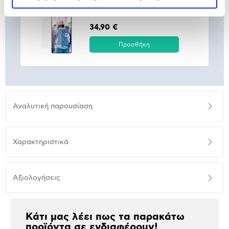
PanzerGlass Samsung Galaxy S25
Ultra
34,90 €
Προσθήκη
Αναλυτική
Αναλυτική παρουσίαση
παρουσίαση
Προδιαγραφές
Χαρακτηριστικά
προϊόντος
Αξιολογήσεις
Αξιολογήσεις
Κάτι μας λέει πως τα παρακάτω
προϊόντα σε ενδιαφέρουν!