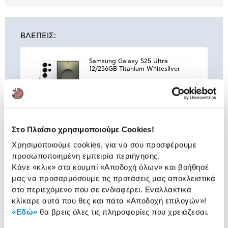
ΒΛΕΠΕΙΣ:
Samsung Galaxy S25 Ultra
12/256GB Titanium Whitesilver
1.099,00 €
Στο Πλαίσιο χρησιμοποιούμε Cookies!
Συνδύασέ
το με
Χρησιμοποιούμε cookies, για να σου προσφέρουμε
προσωποποιημένη εμπειρία περιήγησης.
Κάνε «κλικ» στο κουμπί
«Αποδοχή όλων»
και βοήθησέ
Samsung SmartTag2 Black
μας να προσαρμόσουμε τις προτάσεις μας αποκλειστικά
39,90 €
στο περιεχόμενο που σε ενδιαφέρει. Εναλλακτικά
κλίκαρε αυτά που θες και πάτα
«Αποδοχή επιλογών»
!
Προσθήκη
«Εδώ»
θα βρεις όλες τις πληροφορίες που χρειάζεσαι.