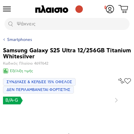
Δες
Προϊόντα
Σύνδεση
το
ή
καλάθι
εγγραφή
Αναζήτηση
σου
Smartphones
Samsung Galaxy S25 Ultra 12/256GB Titanium
Βασικά
Whitesilver
χαρακτηριστικά
Κωδικός Πλαίσιο
4697642
Εξέλιξη τιμής
Σύγκρ
ΣΥΝΔΥΑΣΕ & ΚΕΡΔΙΣΕ 15% ΟΦΕΛΟΣ
Προ
το
στα
ΔΕΝ ΠΕΡΙΛΑΜΒΑΝΕΤΑΙ ΦΟΡΤΙΣΤΗΣ
Αγα
B/A-G
Επόμενο
Μεγέθυνση
φωτογραφίας
Επόμενο