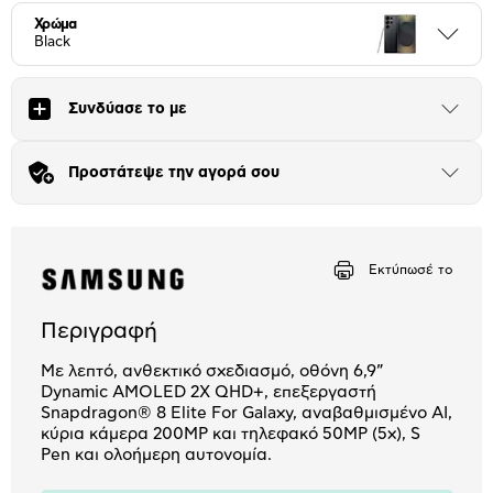
Χρώμα
Περι
Black
Συνδύασε το με
Άνοιξε
το
μπλοκ
Προστάτεψε την αγορά σου
Άνοιξε
το
μπλοκ
Εκτύπωσέ το
Περιγραφή
Με λεπτό, ανθεκτικό σχεδιασμό, οθόνη 6,9”
Dynamic AMOLED 2X QHD+, επεξεργαστή
Snapdragon® 8 Elite For Galaxy, αναβαθμισμένο AI,
κύρια κάμερα 200MP και τηλεφακό 50MP (5x), S
Pen και ολοήμερη αυτονομία.