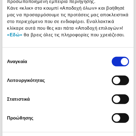
προσωποποιημένη εμπειρία περιήγησης.
Samsung Galaxy Buds 3 Pro Silver
Κάνε «κλικ» στο κουμπί
«Αποδοχή όλων»
και βοήθησέ
μας να προσαρμόσουμε τις προτάσεις μας αποκλειστικά
249,90 €
στο περιεχόμενο που σε ενδιαφέρει. Εναλλακτικά
Προσθήκη
κλίκαρε αυτά που θες και πάτα
«Αποδοχή επιλογών»
!
«Εδώ»
θα βρεις όλες τις πληροφορίες που χρειάζεσαι.
Samsung Θήκη Back Cover για
Samsung Galaxy S25 Ultra
Επιλογή
Διάφανη
14,90 €
Αναγκαία
συγκατάθεσης
Προσθήκη
Λειτουργικότητας
PanzerGlass Samsung Galaxy S25
Ultra
Στατιστικά
34,90 €
Προσθήκη
Προώθησης