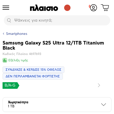
Δες
Προϊόντα
Σύνδεση
το
ή
καλάθι
εγγραφή
Αναζήτηση
σου
Smartphones
Samsung Galaxy S25 Ultra 12/1TB Titanium
Βασικά
Black
χαρακτηριστικά
Κωδικός Πλαίσιο
4697693
Εξέλιξη τιμής
ΣΥΝΔΥΑΣΕ & ΚΕΡΔΙΣΕ 15% ΟΦΕΛΟΣ
ΔΕΝ ΠΕΡΙΛΑΜΒΑΝΕΤΑΙ ΦΟΡΤΙΣΤΗΣ
B/A-G
Επόμενο
Μεγέθυνση
φωτογραφίας
Επόμενο
Χωρητικότητα
Περι
1 TB